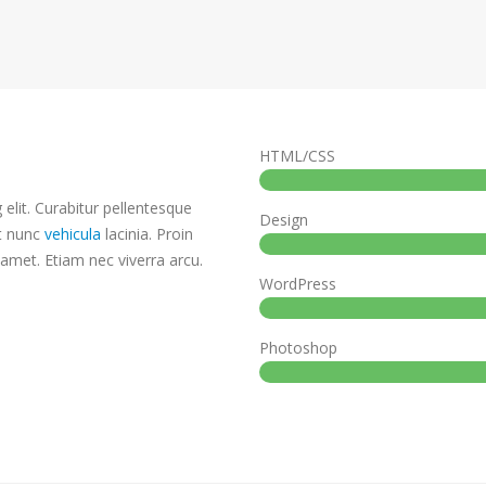
HTML/CSS
elit. Curabitur pellentesque
Design
at nunc
vehicula
lacinia. Proin
t amet. Etiam nec viverra arcu.
WordPress
Photoshop