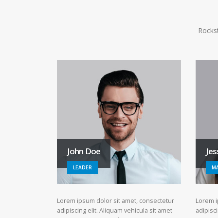
Rockst
John Doe
Jes
LEADER
M
Lorem ipsum dolor sit amet, consectetur
Lorem i
adipiscing elit. Aliquam vehicula sit amet
adipisci