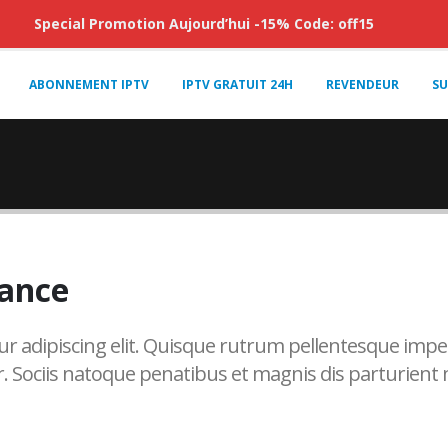
Special Promotion Aujourd’hui -15% Code: off15
ABONNEMENT IPTV
IPTV GRATUIT 24H
REVENDEUR
SU
gress
r adipiscing elit. Quisque rutrum pellentesque imper
. Sociis natoque penatibus et magnis dis parturient