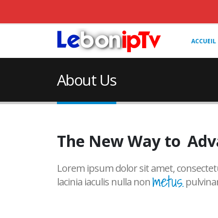
ACCUEIL
About Us
The New Way to
Pro
Lorem ipsum dolor sit amet, consectetu
metus.
lacinia iaculis nulla non
pulvinar