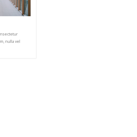
onsectetur
m, nulla vel
.