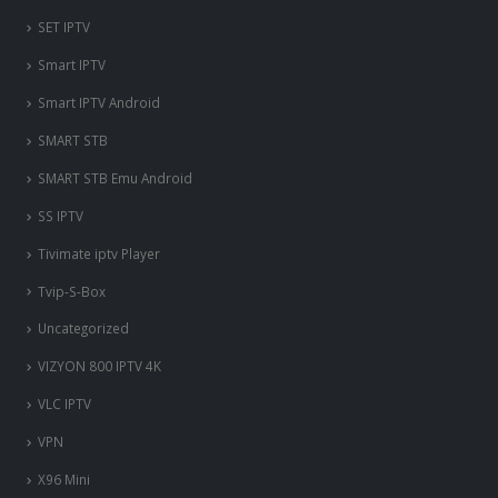
SET IPTV
Smart IPTV
Smart IPTV Android
SMART STB
SMART STB Emu Android
SS IPTV
Tivimate iptv Player
Tvip-S-Box
Uncategorized
VIZYON 800 IPTV 4K
VLC IPTV
VPN
X96 Mini