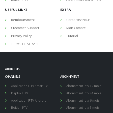
USEFUL LINKS
EXTRA
Remboursment
Contactez Nous
Customer Support
Mon Compte
Privacy Policy
Tutorial
TERMS OF SERVICE
ABOUT US
CHANNELS
ABONNMENT
Application IPTV Smart TV
Abonnment iptv 12 mois
Deplux IPTV
Abonnment iptv 24 mois
Application IPTV Android
Abonnment iptv 6 mois
Boitier IPTV
Abonnment iptv 3 mois