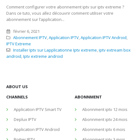
Comment configurer votre abonnement iptv sur iptv extreme ?
Dans ce tuto, vous allez découvrir comment utiliser votre
abonnement sur l’application...
février 6, 2021
Abonnement IPTV
,
Application IPTV
,
Application IPTV Android
,
IPTV Extreme
Installer Iptv sur Lapplicationne Iptv extreme
,
iptv extream box
android
,
Iptv extreme android
ABOUT US
CHANNELS
ABONNMENT
Application IPTV Smart TV
Abonnment iptv 12 mois
Deplux IPTV
Abonnment iptv 24 mois
Application IPTV Android
Abonnment iptv 6 mois
Boitier IPTV
Abonnment iptv 3 mois