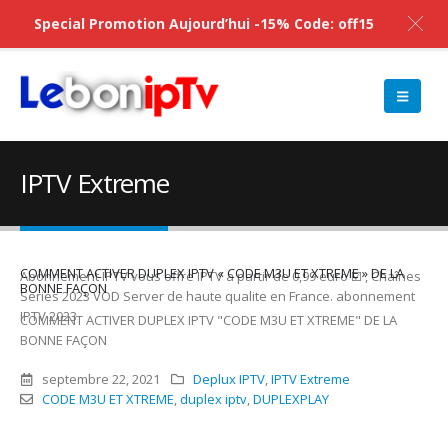
Special Promotion Aujourd’hui -15% Code: off15
IPTV Extreme
COMMENT ACTIVER DUPLEX IPTV « CODE M3U ET XTREME » DE LA
Abonnement IPTV vous offre IPTV a partir de 0,99 euro ☑️ , Chaînes
BONNE FAÇON
Series 2023 VOD Server de haute qualite en France. abonnement
IPTV 2023
COMMENT ACTIVER DUPLEX IPTV "CODE M3U ET XTREME" DE LA
BONNE FAÇON
septembre 22, 2021
Deplux IPTV
,
IPTV Extreme
CODE M3U ET XTREME
,
duplex iptv
,
DUPLEXPLAY