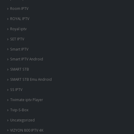
ps3-et-ps4
Room IPTV
ROYAL IPTV
Royal iptv
SET IPTV
Smart IPTV
Smart IPTV Android
SMART STB
SMART STB Emu Android
SS IPTV
Tivimate iptv Player
Tvip-S-Box
Uncategorized
VIZYON 800 IPTV 4K