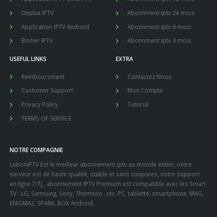
Application IPTV Smart TV
Abonnment iptv 12 mois
Deplux IPTV
Abonnment iptv 24 mois
Application IPTV Android
Abonnment iptv 6 mois
Boitier IPTV
Abonnment iptv 3 mois
USEFUL LINKS
EXTRA
Remboursment
Contactez Nous
Customer Support
Mon Compte
Privacy Policy
Tutorial
TERMS OF SERVICE
NOTRE COMPAGNIE
LeboniPTV Est le meilleur abonnement iptv au monde entier, notre
serveur est de haute qualité, stable et sans coupures, notre support
en ligne 7/7j , abonnement IPTV Premium est compatible avec les Smart
TV : LG, Samsung, Sony, Thomson ..etc, PC, tablette, smartphone, MAG,
ENIGMA2, SPARK, BOX Android.