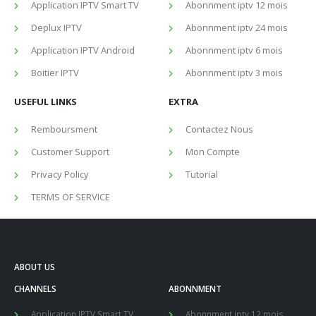
Comments
Application IPTV Smart TV
Abonnment iptv 12 mois
disponibl
Deplux IPTV
Abonnment iptv 24 mois
Installer e
Application IPTV Android
Abonnment iptv 6 mois
février
Boitier IPTV
Abonnment iptv 3 mois
Abonn
Deplux IP
USEFUL LINKS
EXTRA
Applic
Remboursment
Contactez Nous
Customer Support
Mon Compte
Privacy Policy
Tutorial
TERMS OF SERVICE
ABOUT US
CHANNELS
ABONNMENT