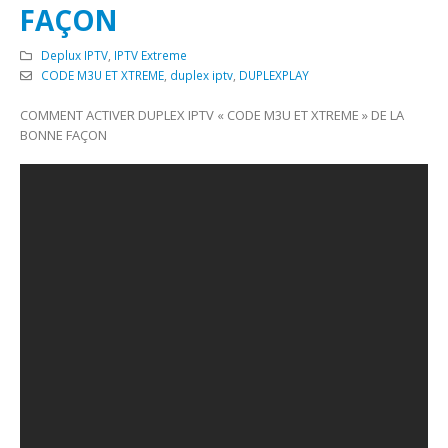
FAÇON
Deplux IPTV
,
IPTV Extreme
CODE M3U ET XTREME
,
duplex iptv
,
DUPLEXPLAY
COMMENT ACTIVER DUPLEX IPTV « CODE M3U ET XTREME » DE LA
BONNE FAÇON