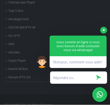
Tivimate iptv Player
Tvip-S-Box
Uncategorized
VIZYON 800 IPTV 4K
VLC IPTV
nous somme en ligne si vous
VPN
avez besoin d'aide contacter
nous via whatsapp!
X96 Mini
Xciptv Player
?Bonjour, comment vous aide?
Xiaomi Mi Box
Xtream IPTV iOS
© Copyright 2023. All Rights Reserved.