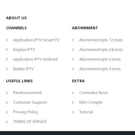
ABOUT US
CHANNELS
ABONNMENT
Application IPTV Smart TV
Abonnment iptv 12 mois
Deplux IPTV
Abonnment iptv 24 mois
Application IPTV Android
Abonnment iptv 6 mois
Boitier IPTV
Abonnment iptv 3 mois
USEFUL LINKS
EXTRA
Remboursment
Contactez Nous
Customer Support
Mon Compte
Privacy Policy
Tutorial
TERMS OF SERVICE