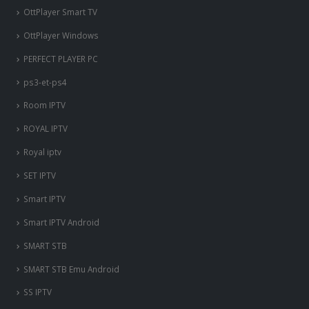
OttPlayer Smart TV
OttPlayer Windows
PERFECT PLAYER PC
ps3-et-ps4
Room IPTV
ROYAL IPTV
Royal iptv
SET IPTV
Smart IPTV
Smart IPTV Android
SMART STB
SMART STB Emu Android
SS IPTV