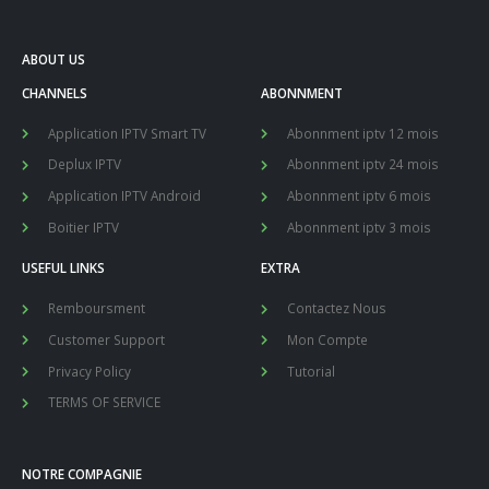
ABOUT US
CHANNELS
ABONNMENT
Application IPTV Smart TV
Abonnment iptv 12 mois
Deplux IPTV
Abonnment iptv 24 mois
Application IPTV Android
Abonnment iptv 6 mois
Boitier IPTV
Abonnment iptv 3 mois
USEFUL LINKS
EXTRA
Remboursment
Contactez Nous
Customer Support
Mon Compte
Privacy Policy
Tutorial
TERMS OF SERVICE
NOTRE COMPAGNIE