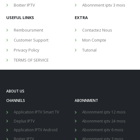
Boitier IPTV
Abonnment iptv 3 mois
USEFUL LINKS
EXTRA
Remboursment
Contactez Nous
Customer Support
Mon Compte
Privacy Policy
Tutorial
TERMS OF SERVICE
ABOUT US
CHANNELS
ABONNMENT
Application IPTV Smart TV
Abonnment iptv 12 mois
Deplux IPTV
Abonnment iptv 24 mois
Application IPTV Android
Abonnment iptv 6 mois
Boitier IPTV
Abonnment iptv 3 mois