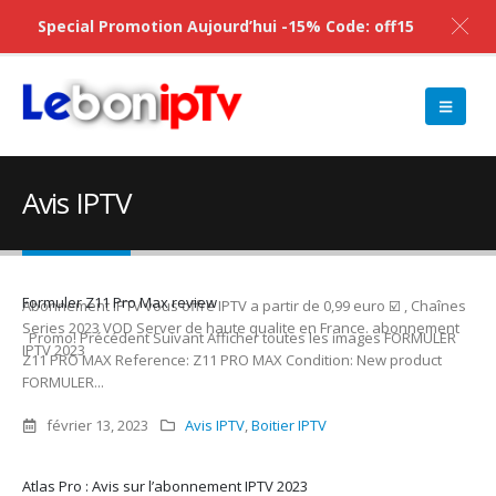
Special Promotion Aujourd’hui -15% Code: off15
Avis IPTV
Formuler Z11 Pro Max review
Abonnement IPTV vous offre IPTV a partir de 0,99 euro ☑️ , Chaînes
Series 2023 VOD Server de haute qualite en France. abonnement
Promo! Précédent Suivant Afficher toutes les images FORMULER
IPTV 2023
Z11 PRO MAX Reference: Z11 PRO MAX Condition: New product
FORMULER...
février 13, 2023
Avis IPTV
,
Boitier IPTV
Atlas Pro : Avis sur l’abonnement IPTV 2023