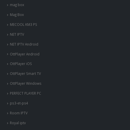
mag box
Mag Box
MECOOL KM3 PS
NET IPTV
NET IPTV Android
OttPlayer Android
OttPlayer iOS
OttPlayer Smart TV
OttPlayer Windows
PERFECT PLAYER PC
ps3-et-ps4
Room IPTV
Royal iptv