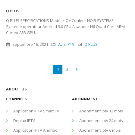
Q PLUS
Q PLUS SPECIFICATIONS Modèle Q+ Couleur NOIR SYSTÈME
Système opérateur Android 9.0 CPU Allwinner H6 Quad Core ARM
Cortex-A53 GPU...
septembre 16, 2021
Avis IPTV
Q PLUS
1
2
ABOUT US
CHANNELS
ABONNMENT
Application IPTV Smart TV
Abonnment iptv 12 mois
Deplux IPTV
Abonnment iptv 24 mois
Application IPTV Android
Abonnment iptv 6 mois