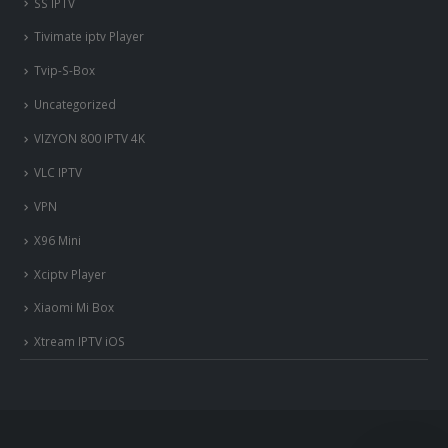
SS IPTV
Tivimate iptv Player
Tvip-S-Box
Uncategorized
VIZYON 800 IPTV 4K
VLC IPTV
VPN
X96 Mini
Xciptv Player
Xiaomi Mi Box
Xtream IPTV iOS