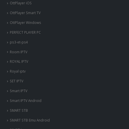
OttPlayer iOS
OttPlayer Smart TV
OttPlayer Windows
PERFECT PLAYER PC
ps3-et-ps4
Room IPTV
ROYAL IPTV
Royal iptv
SET IPTV
Smart IPTV
Smart IPTV Android
SMART STB
SMART STB Emu Android