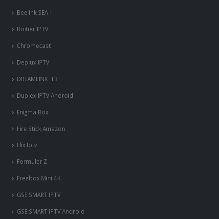
Beelink SEA I
Boitier IPTV
Chromecast
Deplux IPTV
DREAMLINK T3
Duplex IPTV Android
Enigma Box
Fire Stick Amazon
Flix Iptv
Formuler Z
Freebox Mini 4K
‎GSE SMART IPTV
GSE SMART IPTV Android