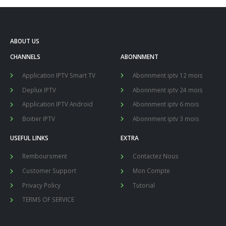
ABOUT US
CHANNELS
ABONNMENT
Application IPTV Smart TV
Abonnment iptv 12 mois
Deplux IPTV
Abonnment iptv 24 mois
Application IPTV Android
Abonnment iptv 6 mois
Boitier IPTV
Abonnment iptv 3 mois
USEFUL LINKS
EXTRA
Remboursment
Contactez Nous
Customer Support
Mon Compte
Privacy Policy
Tutorial
TERMS OF SERVICE