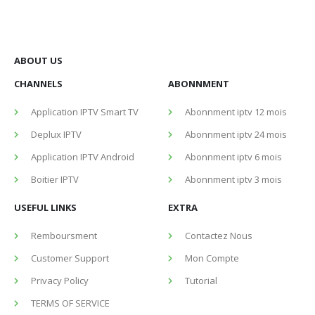
ABOUT US
CHANNELS
ABONNMENT
Application IPTV Smart TV
Abonnment iptv 12 mois
Deplux IPTV
Abonnment iptv 24 mois
Application IPTV Android
Abonnment iptv 6 mois
Boitier IPTV
Abonnment iptv 3 mois
USEFUL LINKS
EXTRA
Remboursment
Contactez Nous
Customer Support
Mon Compte
Privacy Policy
Tutorial
TERMS OF SERVICE