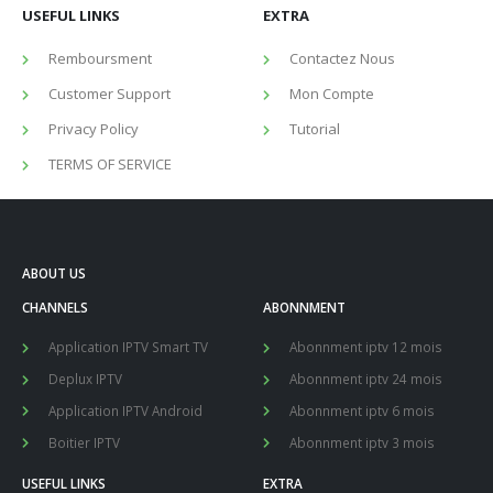
USEFUL LINKS
EXTRA
Remboursment
Contactez Nous
Customer Support
Mon Compte
Privacy Policy
Tutorial
TERMS OF SERVICE
ABOUT US
CHANNELS
ABONNMENT
Application IPTV Smart TV
Abonnment iptv 12 mois
Deplux IPTV
Abonnment iptv 24 mois
Application IPTV Android
Abonnment iptv 6 mois
Boitier IPTV
Abonnment iptv 3 mois
USEFUL LINKS
EXTRA