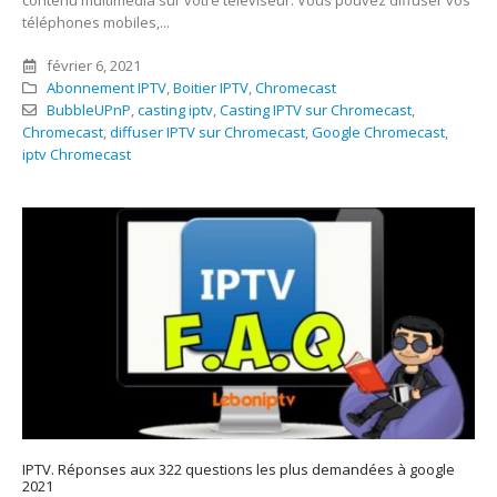
contenu multimédia sur votre téléviseur. Vous pouvez diffuser vos
téléphones mobiles,...
février 6, 2021
Abonnement IPTV
,
Boitier IPTV
,
Chromecast
BubbleUPnP
,
casting iptv
,
Casting IPTV sur Chromecast
,
Chromecast
,
diffuser IPTV sur Chromecast
,
Google Chromecast
,
iptv Chromecast
IPTV. Réponses aux 322 questions les plus demandées à google
2021