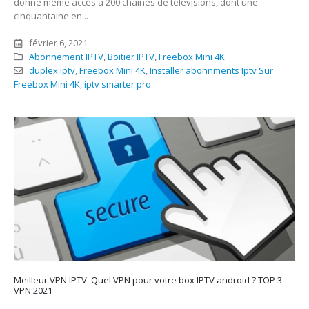
donne même accès à 200 chaines de télévisions, dont une
cinquantaine en...
février 6, 2021
Abonnement IPTV
,
Boitier IPTV
,
Freebox Mini 4K
duplex iptv
,
Freebox Mini 4K
,
Installer abonnments Iptv Sur
Freebox Mini 4K
,
iptv smarter pro
Meilleur VPN IPTV. Quel VPN pour votre box IPTV android ? TOP 3
VPN 2021