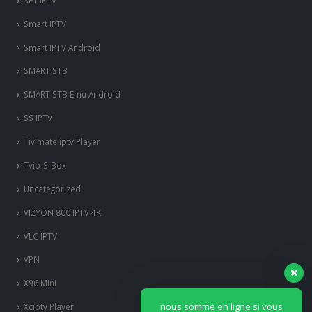
Smart IPTV
Smart IPTV Android
SMART STB
SMART STB Emu Android
SS IPTV
Tivimate iptv Player
Tvip-S-Box
Uncategorized
VIZYON 800 IPTV 4K
VLC IPTV
VPN
X96 Mini
nous somme en ligne si vous
Xciptv Player