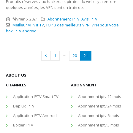
Produits réservés aux hackers et pirates du web il y a encore
quelques années, les VPN sont en train de...
février 6, 2021
Abonnement IPTV
,
Avis IPTV
Meilleur VPN IPTV
,
TOP 3 des meilleurs VPN
,
VPN pour votre
box IPTV android
…
1
20
21
ABOUT US
CHANNELS
ABONNMENT
Application IPTV Smart TV
Abonnment iptv 12 mois
Deplux IPTV
Abonnment iptv 24 mois
Application IPTV Android
Abonnment iptv 6 mois
Boitier IPTV
Abonnment iptv 3 mois