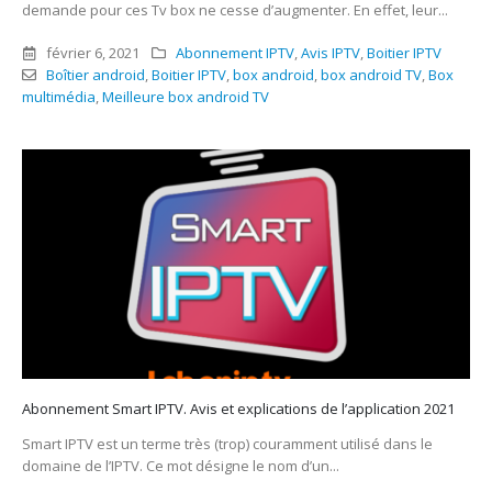
demande pour ces Tv box ne cesse d’augmenter. En effet, leur...
février 6, 2021
Abonnement IPTV
,
Avis IPTV
,
Boitier IPTV
Boîtier android
,
Boitier IPTV
,
box android
,
box android TV
,
Box
multimédia
,
Meilleure box android TV
Abonnement Smart IPTV. Avis et explications de l’application 2021
Smart IPTV est un terme très (trop) couramment utilisé dans le
domaine de l’IPTV. Ce mot désigne le nom d’un...