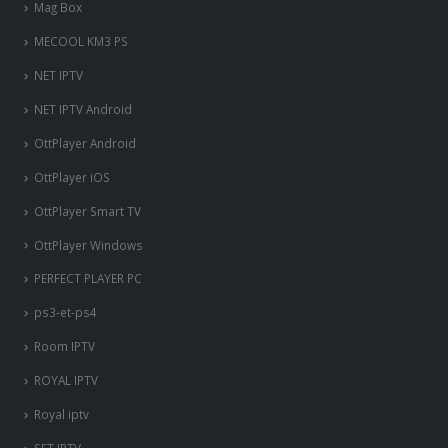
Mag Box
MECOOL KM3 PS
NET IPTV
NET IPTV Android
OttPlayer Android
OttPlayer iOS
OttPlayer Smart TV
OttPlayer Windows
PERFECT PLAYER PC
ps3-et-ps4
Room IPTV
ROYAL IPTV
Royal iptv
SET IPTV