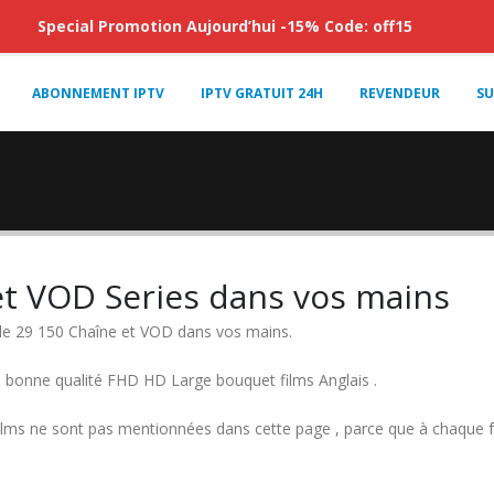
Special Promotion Aujourd’hui -15% Code: off15
ABONNEMENT IPTV
IPTV GRATUIT 24H
REVENDEUR
SU
et VOD Series dans vos mains
de 29 150 Chaîne et VOD dans vos mains.
 bonne qualité FHD HD Large bouquet films Anglais .
 et films ne sont pas mentionnées dans cette page , parce que à chaque