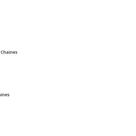
 Chaines
aines