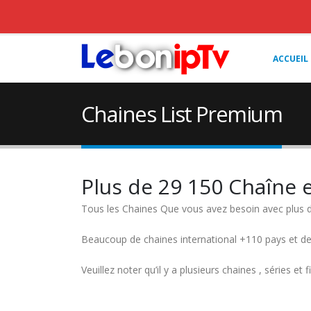
ACCUEIL
Chaines List Premium
Plus de 29 150 Chaîne 
Tous les Chaines Que vous avez besoin avec plus 
Beaucoup de chaines international +110 pays et de
Veuillez noter qu’il y a plusieurs chaines , séries