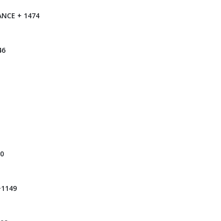
ANCE + 1474
46
20
+1149