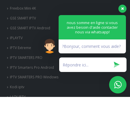
Freebox Mini 4K
‎GSE SMART IPTV
nous somme en ligne si vous
avez besoin d'aide contacter
GSE SMART IPTV Android
nous via whatsapp!
IPLAYTV
?Bonjour, comment vous aide?
IPTV Extreme
IPTV SMARTERS PRO
IPTV Smarters Pro Android
IPTV SMARTERS PRO Windows
Kodi iptv
LAZY IPTV
mag box
Mag Box
MECOOL KM3 PS