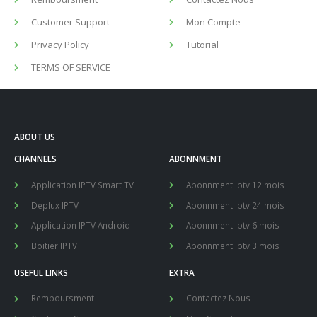
Customer Support
Mon Compte
Privacy Policy
Tutorial
TERMS OF SERVICE
ABOUT US
CHANNELS
ABONNMENT
Application IPTV Smart TV
Abonnment iptv 12 mois
Deplux IPTV
Abonnment iptv 24 mois
Application IPTV Android
Abonnment iptv 6 mois
Boitier IPTV
Abonnment iptv 3 mois
USEFUL LINKS
EXTRA
Remboursment
Contactez Nous