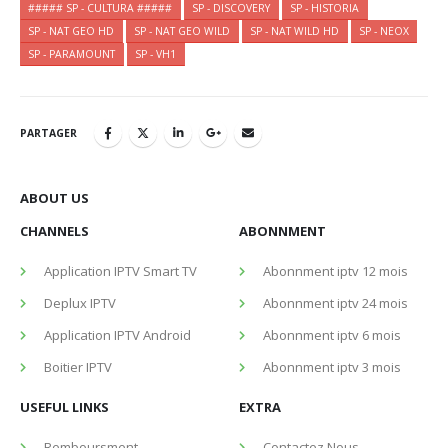
##### SP - CULTURA #####
SP - DISCOVERY
SP - HISTORIA
SP - NAT GEO HD
SP - NAT GEO WILD
SP - NAT WILD HD
SP - NEOX
SP - PARAMOUNT
SP - VH1
PARTAGER
ABOUT US
CHANNELS
ABONNMENT
Application IPTV Smart TV
Abonnment iptv 12 mois
Deplux IPTV
Abonnment iptv 24 mois
Application IPTV Android
Abonnment iptv 6 mois
Boitier IPTV
Abonnment iptv 3 mois
USEFUL LINKS
EXTRA
Remboursment
Contactez Nous