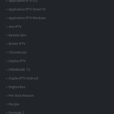
Application IPTV iOS
Application IPTV Smart TV
Application IPTV Windows
Avis IPTV
Beelink SEA I
Boitier IPTV
Chromecast
Deplux IPTV
DREAMLINK T3
Duplex IPTV Android
Enigma Box
Fire Stick Amazon
Flix Iptv
Formuler Z