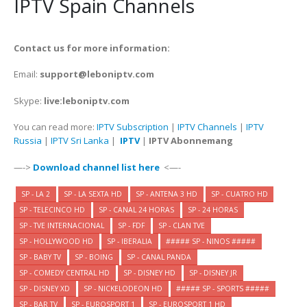
IPTV Spain Channels
Contact us for more information:
Email:
support@leboniptv.com
Skype:
live:leboniptv.com
You can read more:
IPTV Subscription
|
IPTV Channels
|
IPTV
Russia
|
IPTV Sri Lanka
|
IPTV
|
IPTV Abonnemang
—->
Download channel list here
<—-
SP - LA 2
SP - LA SEXTA HD
SP - ANTENA 3 HD
SP - CUATRO HD
SP - TELECINCO HD
SP - CANAL 24 HORAS
SP - 24 HORAS
SP - TVE INTERNACIONAL
SP - FDF
SP - CLAN TVE
SP - HOLLYWOOD HD
SP - IBERALIA
##### SP - NINOS #####
SP - BABY TV
SP - BOING
SP - CANAL PANDA
SP - COMEDY CENTRAL HD
SP - DISNEY HD
SP - DISNEY JR
SP - DISNEY XD
SP - NICKELODEON HD
##### SP - SPORTS #####
SP - BAR TV
SP - EUROSPORT 1
SP - EUROSPORT 1 HD