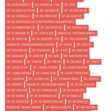
SP - EUROSPORT 2
SP - FORMULA 1 HD
SP - GOL
SP - LA LIGA 123 TV HD
SP - LA LIGA HD
SP - LA LIGA TV HD
SP - M. FORMULA 1
SP - M. FTBOL HD
SP - M. GOLF HD
SP - M. PARTIDAZO HD (ONLY DURING LIVE MATCHES)
SP - M.CAMPEONES HD
SP - MOTOGP HD
SP - PLAYBOY TV
SP - R. MADRID TV
SP - TOROS HD
##### SP - DEPORTES #####
SP - M. DEP2 HD
SP - M. DEPORTE 1 HD
SP - TELE DEPORTE
##### SP - ENTRETENIMIENTO #####
SP - NOVA
SP - FOX HD
SP - FOX LIFE HD
SP - FOX NEWS
SP - 0 HD
SP - AMC HD
SP - ARAGON
SP - AXN HD
SP - AXN
SP - AXN WHITE HD
SP - SYFY HD
SP - TCM HD
SP - TNT HD
SP - BE MAD
SP - BLAZE
SP - CALLE 13 HD
SP - CANAL COCINA
SP - CANAL DECASA
SP - CANAL ODISEA
SP - CANAL SUR
SP - CAZA Y PESCA HD
SP - CLASSICA
SP - COSMO HD
SP - CRIMEN Y INVES
SP - DIVINITY
SP - ENERGY
##### SP - MOVIESTAR #####
SP - M. ACCION HD
SP - M. CINE ESP
SP - M. COMEDIA HD
SP - M. DCINE HD
SP - M. DISNEY
SP - M. ESTRENOS HD
SP - M. FAMA 24
SP - M. SERIES HD
SP - M. SERIES XTRA HD
SP - M. XTRA HD
##### SP - MUSICA #####
SP - MEZZO LIVE HD
SP - MTV ROCKS