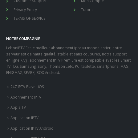
Customer Support
Mon Compte
Privacy Policy
Tutorial
TERMS OF SERVICE
NOTRE COMPAGNIE
LeboniPTV Est le meilleur abonnement iptv au monde entier, notre
serveur est de haute qualité, stable et sans coupures, notre support
en ligne 7/7j , abonnement IPTV Premium est compatible avec les Smart
TV : LG, Samsung, Sony, Thomson ..etc, PC, tablette, smartphone, MAG,
ENIGMA2, SPARK, BOX Android.
247 IPTV Player iOS
Abonnement IPTV
Apple TV
Application IPTV
Application IPTV Android