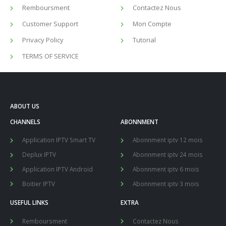
Remboursment
Contactez Nous
Customer Support
Mon Compte
Privacy Policy
Tutorial
TERMS OF SERVICE
ABOUT US
CHANNELS
ABONNMENT
Application IPTV Smart TV
Abonnment iptv 12 mois
Deplux IPTV
Abonnment iptv 24 mois
Application IPTV Android
Abonnment iptv 6 mois
Boitier IPTV
Abonnment iptv 3 mois
USEFUL LINKS
EXTRA
Remboursment
Contactez Nous