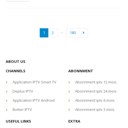
…
1
2
180
ABOUT US
CHANNELS
ABONNMENT
Application IPTV Smart TV
Abonnment iptv 12 mois
Deplux IPTV
Abonnment iptv 24 mois
Application IPTV Android
Abonnment iptv 6 mois
Boitier IPTV
Abonnment iptv 3 mois
USEFUL LINKS
EXTRA