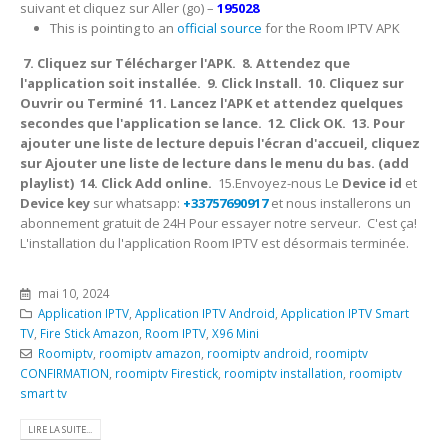
suivant et cliquez sur Aller (go) –
195028
This is pointing to an
official source
for the Room IPTV APK
7. Cliquez sur Télécharger l'APK.
8. Attendez que
l'application soit installée.
9. Click Install.
10. Cliquez sur
Ouvrir ou Terminé
11. Lancez l'APK et attendez quelques
secondes que l'application se lance.
12. Click OK.
13. Pour
ajouter une liste de lecture depuis l'écran d'accueil, cliquez
sur Ajouter une liste de lecture dans le menu du bas. (add
playlist)
14. Click Add online.
15.Envoyez-nous Le
Device id
et
Device key
sur whatsapp:
+33757690917
et nous installerons un
abonnement gratuit de 24H Pour essayer notre serveur.
C'est ça!
L'installation du l'application Room IPTV est désormais terminée.
mai 10, 2024
Application IPTV
,
Application IPTV Android
,
Application IPTV Smart
TV
,
Fire Stick Amazon
,
Room IPTV
,
X96 Mini
Roomiptv
,
roomiptv amazon
,
roomiptv android
,
roomiptv
CONFIRMATION
,
roomiptv Firestick
,
roomiptv installation
,
roomiptv
smart tv
LIRE LA SUITE...