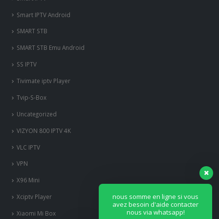
Smart IPTV Android
SMART STB
SMART STB Emu Android
SS IPTV
Tivimate iptv Player
Tvip-S-Box
Uncategorized
VIZYON 800 IPTV 4K
VLC IPTV
VPN
X96 Mini
nous somme en ligne si vous
Xciptv Player
avez besoin d'aide contacter
nous via whatsapp!
Xiaomi Mi Box