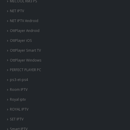
MECOOL KM3 PS
NET IPTV
NET IPTV Android
OttPlayer Android
OttPlayer iOS
OttPlayer Smart TV
OttPlayer Windows
PERFECT PLAYER PC
ps3-et-ps4
Room IPTV
Royal iptv
ROYAL IPTV
SET IPTV
Smart IPTV