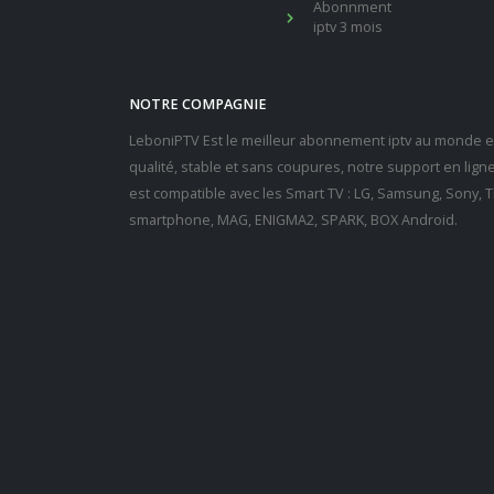
Abonnment
iptv 3 mois
NOTRE COMPAGNIE
LeboniPTV Est le meilleur abonnement iptv au monde en
qualité, stable et sans coupures, notre support en lig
est compatible avec les Smart TV : LG, Samsung, Sony, Th
smartphone, MAG, ENIGMA2, SPARK, BOX Android.