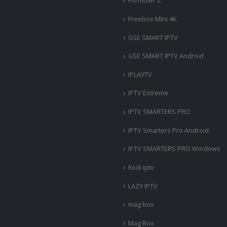
Formuler Z
Freebox Mini 4K
‎GSE SMART IPTV
GSE SMART IPTV Android
IPLAYTV
IPTV Extreme
IPTV SMARTERS PRO
IPTV Smarters Pro Android
IPTV SMARTERS PRO Windows
Kodi iptv
LAZY IPTV
mag box
Mag Box