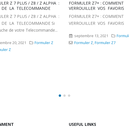
LER Z7+ : COMMENT
MYTVONLINE2 : COMMENT CA
UILLER VOS FAVORIS
UN GROUPE DE CHAINES TV
LER Z7+ : COMMENT
MYTVONLINE2 : COMMENT CA
UILLER VOS FAVORIS
UN GROUPE DE CHAINES TV
embre 13, 2021
Formuler Z
septembre 11, 2021
Formul
uler Z
,
Formuler Z7
MyTvOnline2
NMENT
USEFUL LINKS