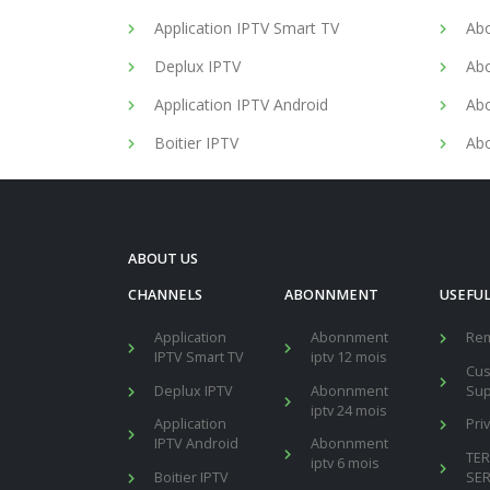
Application IPTV Smart TV
Abo
Deplux IPTV
Abo
Application IPTV Android
Abo
Boitier IPTV
Abo
ABOUT US
CHANNELS
ABONNMENT
USEFUL
Application
Abonnment
Re
IPTV Smart TV
iptv 12 mois
Cu
Deplux IPTV
Abonnment
Sup
iptv 24 mois
Application
Pri
IPTV Android
Abonnment
TE
iptv 6 mois
Boitier IPTV
SER