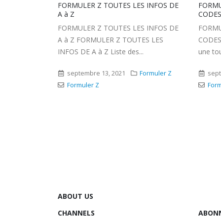
S INFOS DE
FORMULER Z 7 PLUS / Z8 / Z ALPHA :
FORMU
CODES DE LA TELECOMMANDE
VERRO
S INFOS DE
FORMULER Z 7 PLUS / Z8 / Z ALPHA :
FORMU
ES LES
CODES DE LA TELECOMMANDE Si
VERRO
.
une touche de votre Telecommande...
sept
Formuler Z
septembre 20, 2021
Formuler Z
Form
Formuler Z
ABOUT US
CHANNELS
ABON