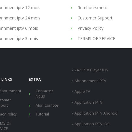
nnment iptv 12 mois
Remboursment
nnment iptv 24 mois
Customer Support
nnment iptv 6 mois
Privacy Policy
nnment iptv 3 mois
TERMS OF SERVICE
247 IPTV Player iOS
 LINKS
EXTRA
Abonnement IPTV
mboursment
Contactez
Apple TV
Nous
stomer
Application IPTV
port
Mon Compte
Application IPTV Android
vacy Policy
Tutorial
RMS OF
Application IPTV iOS
VICE