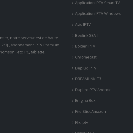
Application IPTV Smart TV
Application IPTV Windows
Avis IPTV
Beelink SEA I
tier, notre serveur est de haute
ne 7/7j , abonnement IPTV Premium
Boitier IPTV
omson ..etc, PC, tablette,
Chromecast
Deplux IPTV
DREAMLINK T3
Duplex IPTV Android
Enigma Box
Fire Stick Amazon
Flix Iptv