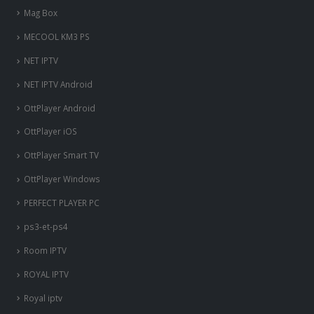
Mag Box
MECOOL KM3 PS
NET IPTV
NET IPTV Android
OttPlayer Android
OttPlayer iOS
OttPlayer Smart TV
OttPlayer Windows
PERFECT PLAYER PC
ps3-et-ps4
Room IPTV
ROYAL IPTV
Royal iptv