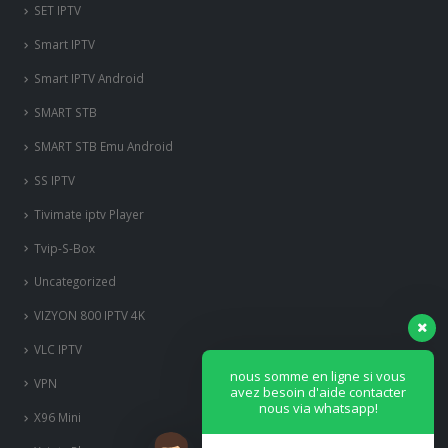
SET IPTV
Smart IPTV
Smart IPTV Android
SMART STB
SMART STB Emu Android
SS IPTV
Tivimate iptv Player
Tvip-S-Box
Uncategorized
VIZYON 800 IPTV 4K
VLC IPTV
nous somme en ligne si vous
VPN
avez besoin d'aide contacter
nous via whatsapp!
X96 Mini