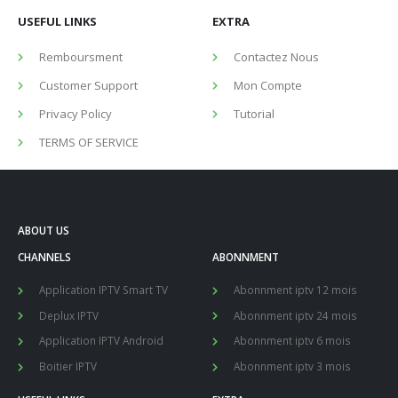
USEFUL LINKS
EXTRA
Remboursment
Contactez Nous
Customer Support
Mon Compte
Privacy Policy
Tutorial
TERMS OF SERVICE
ABOUT US
CHANNELS
ABONNMENT
Application IPTV Smart TV
Abonnment iptv 12 mois
Deplux IPTV
Abonnment iptv 24 mois
Application IPTV Android
Abonnment iptv 6 mois
Boitier IPTV
Abonnment iptv 3 mois