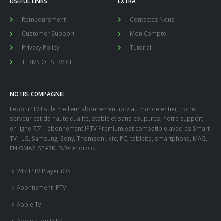
USEFUL LINKS
EXTRA
Remboursment
Contactez Nous
Customer Support
Mon Compte
Privacy Policy
Tutorial
TERMS OF SERVICE
NOTRE COMPAGNIE
LeboniPTV Est le meilleur abonnement iptv au monde entier, notre
serveur est de haute qualité, stable et sans coupures, notre support
en ligne 7/7j , abonnement IPTV Premium est compatible avec les Smart
TV : LG, Samsung, Sony, Thomson ..etc, PC, tablette, smartphone, MAG,
ENIGMA2, SPARK, BOX Android.
247 IPTV Player iOS
Abonnement IPTV
Apple TV
Application IPTV