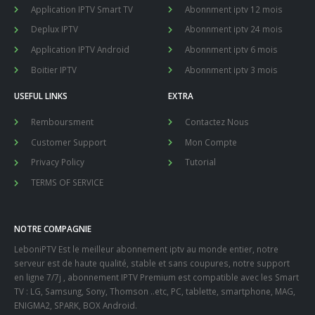
Application IPTV Smart TV
Abonnment iptv 12 mois
Deplux IPTV
Abonnment iptv 24 mois
Application IPTV Android
Abonnment iptv 6 mois
Boitier IPTV
Abonnment iptv 3 mois
USEFUL LINKS
EXTRA
Remboursment
Contactez Nous
Customer Support
Mon Compte
Privacy Policy
Tutorial
TERMS OF SERVICE
NOTRE COMPAGNIE
LeboniPTV Est le meilleur abonnement iptv au monde entier, notre
serveur est de haute qualité, stable et sans coupures, notre support
en ligne 7/7j , abonnement IPTV Premium est compatible avec les Smart
TV : LG, Samsung, Sony, Thomson ..etc, PC, tablette, smartphone, MAG,
ENIGMA2, SPARK, BOX Android.