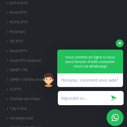
ps3-et-ps4
Room IPTV
ROYAL IPTV
Royal iptv
SET IPTV
Smart IPTV
nous somme en ligne si vous
Smart IPTV Android
avez besoin d'aide contacter
nous via whatsapp!
SMART STB
SMART STB Emu Android
?Bonjour, comment vous aide?
SS IPTV
Tivimate iptv Player
Tvip-S-Box
Uncategorized