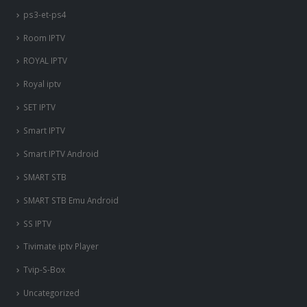
ps3-et-ps4
Room IPTV
ROYAL IPTV
Royal iptv
SET IPTV
Smart IPTV
Smart IPTV Android
SMART STB
SMART STB Emu Android
SS IPTV
Tivimate iptv Player
Tvip-S-Box
Uncategorized