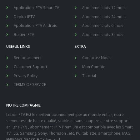
Application IPTV Smart TV
Abonnment iptv 12 mois
Deplux IPTV
Abonnment iptv 24 mois
Application IPTV Android
Abonnment iptv 6 mois
Boitier IPTV
Abonnment iptv 3 mois
USEFUL LINKS
EXTRA
Remboursment
Contactez Nous
Customer Support
Mon Compte
Privacy Policy
Tutorial
TERMS OF SERVICE
NOTRE COMPAGNIE
LeboniPTV Est le meilleur abonnement iptv au monde entier, notre
serveur est de haute qualité, stable et sans coupures, notre support
en ligne 7/7j , abonnement IPTV Premium est compatible avec les Smart
TV : LG, Samsung, Sony, Thomson ..etc, PC, tablette, smartphone, MAG,
ENIGMA2, SPARK, BOX Android.