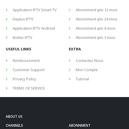
Application IPTV Smart TV
Abonnment iptv 12 mois
Deplux IPTV
Abonnment iptv 24 mois
Application IPTV Android
Abonnment iptv 6 mois
Boitier IPTV
Abonnment iptv 3 mois
USEFUL LINKS
EXTRA
Remboursment
Contactez Nous
Customer Support
Mon Compte
Privacy Policy
Tutorial
TERMS OF SERVICE
ABOUT US
CHANNELS
ABONNMENT