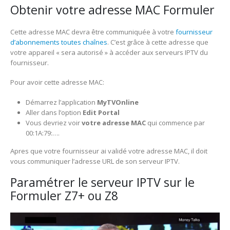
Obtenir votre adresse MAC Formuler
Cette adresse MAC devra être communiquée à votre
fournisseur
d’abonnements toutes chaînes
. C’est grâce à cette adresse que
votre appareil « sera autorisé » à accéder aux serveurs IPTV du
fournisseur.
Pour avoir cette adresse MAC:
Démarrez l’application
MyTVOnline
Aller dans l’option
Edit Portal
Vous devriez voir
votre adresse MAC
qui commence par
00:1A:79:….
Apres que votre fournisseur ai validé votre adresse MAC, il doit
vous communiquer l’adresse URL de son serveur IPTV.
Paramétrer le serveur IPTV sur le
Formuler Z7+ ou Z8