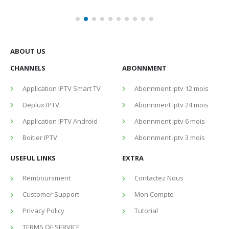
ABOUT US
CHANNELS
ABONNMENT
Application IPTV Smart TV
Abonnment iptv 12 mois
Deplux IPTV
Abonnment iptv 24 mois
Application IPTV Android
Abonnment iptv 6 mois
Boitier IPTV
Abonnment iptv 3 mois
USEFUL LINKS
EXTRA
Remboursment
Contactez Nous
Customer Support
Mon Compte
Privacy Policy
Tutorial
TERMS OF SERVICE