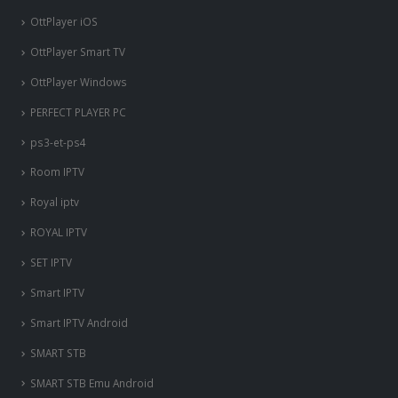
OttPlayer iOS
OttPlayer Smart TV
OttPlayer Windows
PERFECT PLAYER PC
ps3-et-ps4
Room IPTV
Royal iptv
ROYAL IPTV
SET IPTV
Smart IPTV
Smart IPTV Android
SMART STB
SMART STB Emu Android