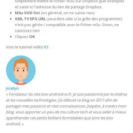
simplement mettre le fichier .m3u sur Dropbox (par exemple)
et saisir ici l’adresse du lien de partage Dropbox.
M3u VOD list
(en général, on ne saisie rien)
XML TV EPG URL
: peut-être utile si la grille des programmes
n’est pas gérée / compatible avec le fichier m3u. Sinon, ne
saisissez rien
Cliquez
OK
Voici le tutoriel vidéo
ICI
Jocelyn
« Fondateur du site box-android-tv.fr, je suis passionné par le cinéma
et les nouvelles technologies. J’ai débuté ce blog en 2017 afin de
partager mes passions et mes connaissances. J’espère, à travers mon
blog, vous apporter un peu de ma culture tech et vous aider à mieux
appréhender ces petits boîtiers formidables que sont les box
android. »