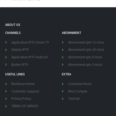
ABOUT US
CHANNELS
ABONNMENT
Application IPTV Smart TV
Abonnment iptv 12 mois
Deplux IPTV
Abonnment iptv 24 mois
Application IPTV Android
Abonnment iptv 6 mois
Boitier IPTV
Abonnment iptv 3 mois
USEFUL LINKS
EXTRA
Remboursment
Contactez Nous
Customer Support
Mon Compte
Privacy Policy
Tutorial
TERMS OF SERVICE