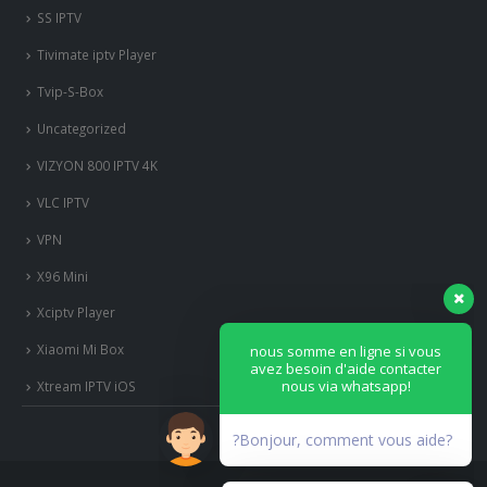
SS IPTV
Tivimate iptv Player
Tvip-S-Box
Uncategorized
VIZYON 800 IPTV 4K
VLC IPTV
VPN
X96 Mini
nous somme en ligne si vous
Xciptv Player
avez besoin d'aide contacter
nous via whatsapp!
Xiaomi Mi Box
Xtream IPTV iOS
?Bonjour, comment vous aide?