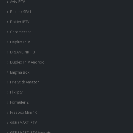
Avis IPTV
Beelink SEA I
Boitier IPTV
Chromecast
Deplux IPTV
DREAMLINK T3
Duplex IPTV Android
Enigma Box
Fire Stick Amazon
Flix Iptv
Formuler Z
Freebox Mini 4K
‎GSE SMART IPTV
GSE SMART IPTV Android