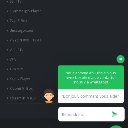
SS IPTV
Tivimate iptv Player
Tvip-S-Box
Uncategorized
VIZYON 800 IPTV 4K
VLC IPTV
VPN
X96 Mini
nous somme en ligne si vous
avez besoin d'aide contacter
Xciptv Player
nous via whatsapp!
Xiaomi Mi Box
?Bonjour, comment vous aide?
Xtream IPTV iOS