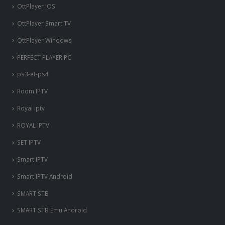
OttPlayer iOS
OttPlayer Smart TV
OttPlayer Windows
PERFECT PLAYER PC
ps3-et-ps4
Room IPTV
Royal iptv
ROYAL IPTV
SET IPTV
Smart IPTV
Smart IPTV Android
SMART STB
SMART STB Emu Android