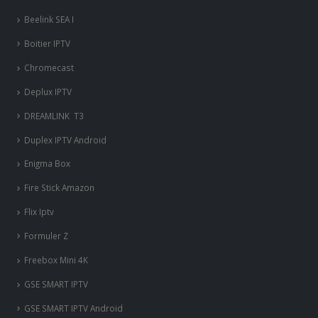
Beelink SEA I
Boitier IPTV
Chromecast
Deplux IPTV
DREAMLINK T3
Duplex IPTV Android
Enigma Box
Fire Stick Amazon
Flix Iptv
Formuler Z
Freebox Mini 4K
‎GSE SMART IPTV
GSE SMART IPTV Android