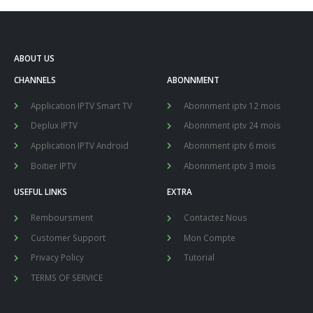
ABOUT US
CHANNELS
ABONNMENT
Application IPTV Smart TV
Abonnment iptv 12 mois
Deplux IPTV
Abonnment iptv 24 mois
Application IPTV Android
Abonnment iptv 6 mois
Boitier IPTV
Abonnment iptv 3 mois
USEFUL LINKS
EXTRA
Remboursment
Contactez Nous
Customer Support
Mon Compte
Privacy Policy
Tutorial
TERMS OF SERVICE