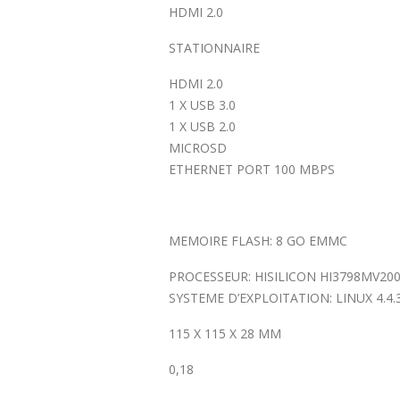
HDMI 2.0
STATIONNAIRE
HDMI 2.0
1 X USB 3.0
1 X USB 2.0
MICROSD
ETHERNET PORT 100 MBPS
MEMOIRE FLASH: 8 GO EMMC
PROCESSEUR: HISILICON HI3798MV200
SYSTEME D’EXPLOITATION: LINUX 4.4.
115 X 115 X 28 MM
0,18