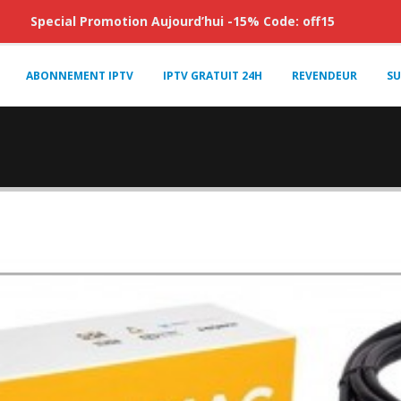
Special Promotion Aujourd’hui -15% Code: off15
ABONNEMENT IPTV
IPTV GRATUIT 24H
REVENDEUR
SU