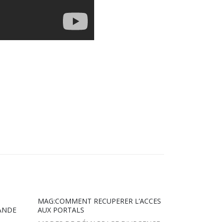
MAG:COMMENT RECUPERER L’ACCES
MAG : MENU
ANDE
AUX PORTALS
MAG : MENU 