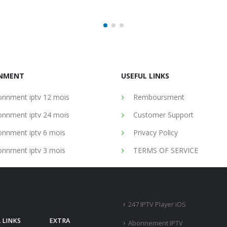
NMENT
USEFUL LINKS
nnment iptv 12 mois
Remboursment
nnment iptv 24 mois
Customer Support
nnment iptv 6 mois
Privacy Policy
nnment iptv 3 mois
TERMS OF SERVICE
247 IPTV Player iOS
 LINKS
EXTRA
Abonnement IPTV