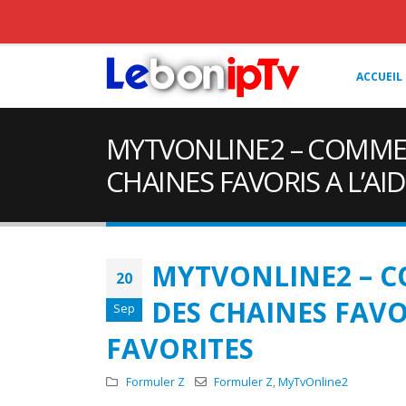
ACCUEIL
MYTVONLINE2 – COMMEN
CHAINES FAVORIS A L’AI
MYTVONLINE2 – C
20
DES CHAINES FAVO
Sep
FAVORITES
Formuler Z
Formuler Z
,
MyTvOnline2