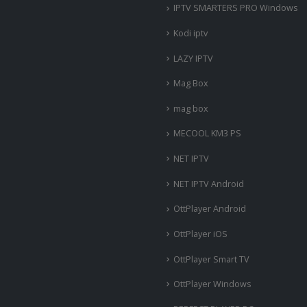
IPTV SMARTERS PRO Windows
Kodi iptv
LAZY IPTV
Mag Box
mag box
MECOOL KM3 PS
NET IPTV
NET IPTV Android
OttPlayer Android
OttPlayer iOS
OttPlayer Smart TV
OttPlayer Windows