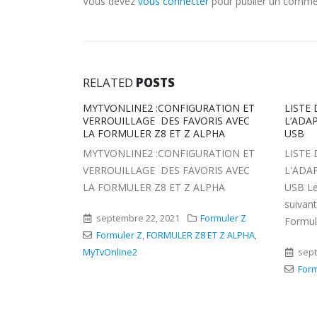
Vous devez
vous connecter
pour publier un comme
RELATED
POSTS
RATION ET
LISTE DE COMPATIBILITE DE
FORMU
ORIS AVEC
L’ADAPTATEUR WIFI FORMULER Z7 +
Iptv 2
ALPHA
USB
FORMU
RATION ET
LISTE DE COMPATIBILITE DE
multim
ORIS AVEC
L'ADAPTATEUR WIFI FORMULER Z7 +
HDR · 
ALPHA
USB Les adaptateurs USB WiFi
qualité
suivants sont compatibles avec
Formuler Z
Formuler Z7...
mars
 ET Z ALPHA
,
Abo
septembre 20, 2021
Formuler Z
Formule
Formuler Z
,
Formuler Z7