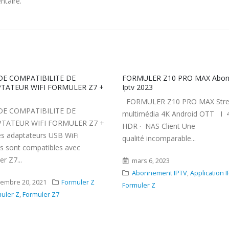
ntaire.
LER Z10 PRO MAX Abonnment
MYTVONLINE1 MYTVONLINE2
023
:COMMENT AJOUTER LA LANG
CLAVIER / SAISIR DES CARACT
LER Z10 PRO MAX Streamer
SPECIAUX
édia 4K Android OTT I 4K ·
MYTVONLINE1 MYTVONLINE2
NAS Client Une
:COMMENT AJOUTER LA LANG
 incomparable...
CLAVIER / SAISIR DES CARACT
SPECIAUX Voici un bref guide sur
 6, 2023
façon...
nnement IPTV
,
Application IPTV
,
r Z
septembre 11, 2021
Formul
MYTVONLINE1 MYTVONLINE2