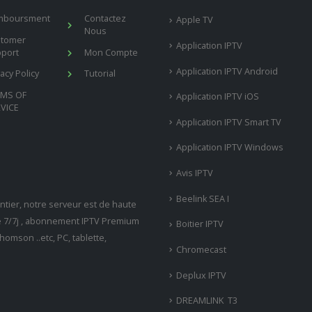
mboursment
Contactez
Apple TV
Nous
stomer
Application IPTV
port
Mon Compte
Application IPTV Android
vacy Policy
Tutorial
RMS OF
Application IPTV iOS
VICE
Application IPTV Smart TV
Application IPTV Windows
Avis IPTV
Beelink SEA I
tier, notre serveur est de haute
ne 7/7j , abonnement IPTV Premium
Boitier IPTV
omson ..etc, PC, tablette,
Chromecast
Deplux IPTV
DREAMLINK T3