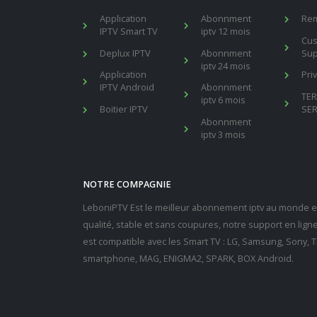
Application
Abonnment
Re
IPTV Smart TV
iptv 12 mois
Cu
Deplux IPTV
Abonnment
Sup
iptv 24 mois
Application
Pri
IPTV Android
Abonnment
TE
iptv 6 mois
Boitier IPTV
SER
Abonnment
iptv 3 mois
NOTRE COMPAGNIE
LeboniPTV Est le meilleur abonnement iptv au monde en
qualité, stable et sans coupures, notre support en lig
est compatible avec les Smart TV : LG, Samsung, Sony, Th
smartphone, MAG, ENIGMA2, SPARK, BOX Android.