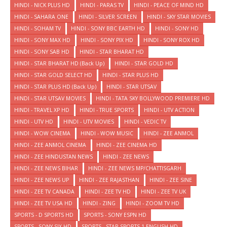
HINDI - NICK PLUS HD
HINDI - PARAS TV
HINDI - PEACE OF MIND HD
HINDI - SAHARA ONE
HINDI - SILVER SCREEN
HINDI - SKY STAR MOVIES
HINDI - SOHAM TV
HINDI - SONY BBC EARTH HD
HINDI - SONY HD
HINDI - SONY MAX HD
HINDI - SONY PIX HD
HINDI - SONY ROX HD
HINDI - SONY SAB HD
HINDI - STAR BHARAT HD
HINDI - STAR BHARAT HD (Back Up)
HINDI - STAR GOLD HD
HINDI - STAR GOLD SELECT HD
HINDI - STAR PLUS HD
HINDI - STAR PLUS HD (Back Up)
HINDI - STAR UTSAV
HINDI - STAR UTSAV MOVIES
HINDI - TATA SKY BOLLYWOOD PREMIERE HD
HINDI - TRAVEL XP HD
HINDI - TRUE SPORTS
HINDI - UTV ACTION
HINDI - UTV HD
HINDI - UTV MOVIES
HINDI - VEDIC TV
HINDI - WOW CINEMA
HINDI - WOW MUSIC
HINDI - ZEE ANMOL
HINDI - ZEE ANMOL CINEMA
HINDI - ZEE CINEMA HD
HINDI - ZEE HINDUSTAN NEWS
HINDI - ZEE NEWS
HINDI - ZEE NEWS BIHAR
HINDI - ZEE NEWS MP/CHATTISGARH
HINDI - ZEE NEWS UP
HINDI - ZEE RAJASTHAN
HINDI - ZEE SINE
HINDI - ZEE TV CANADA
HINDI - ZEE TV HD
HINDI - ZEE TV UK
HINDI - ZEE TV USA HD
HINDI - ZING
HINDI - ZOOM TV HD
SPORTS - D SPORTS HD
SPORTS - SONY ESPN HD
SPORTS - SONY SIX HD
SPORTS - STAR SPORTS 1 ENGLISH HD