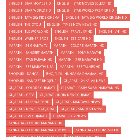
ENGLISH - STAR MOVIES HD
ENGLISH - STAR MOVIES SELECT HD
ENGLISH - STAR WORLD HD
ENGLISH - STAR WORLD PREMIER HD
ENGLISH - TATA SKY KIDS CINEMA
ENGLISH - TATA SKY WORLD CINEMA HD
ENGLISH - THE QYOU
ENGLISH - TIMES NOW NEWS HD
ENGLISH - TLC WORLD HD
ENGLISH - TRAVEL XP HD
ENGLISH - VH1 HD
ENGLISH - WARNER BROS
ENGLISH - ZEE CAFE HD
MARATHI - 24 GHANTA TV
MARATHI - COLORS MARATHI HD
MARATHI - SANGEET MARATHI
MARATHI - SONY MARATHI
MARATHI - STAR PARVAH HD
MARATHI - ZEE MARATHI HD
MARATHI - ZEE MARATHI USA
MARATHI - ZEE TALKIES HD
BHOJPURI - DANGAL
BHOJPURI - HUNGAMA DHAMAAL HD
BHOJPURI - SANGEET BHOJPURI
GUJARATI - 24 KALAK NEWS
GUJARATI - COLORS GUJARATI
GUJARATI - GARV SWAMINARAYAN HD
GUJARATI - GSTV
GUJARATI - INDIA NEWS GUJARAT
GUJARATI - LAKSHYA TV HD
GUJARATI - MANTAVYA NEWS
GUJARATI - NEWS 18 GUJARAT
GUJARATI - SANDESH NEWS
GUJARATI - TV9 GUJARATI
GUJARATI - VTV NEWS
KANNADA - COLORS KANNADA HD
KANNADA - COLORS KANNADA MOVIES
KANNADA - COLORS SUPER
KANNADA - HUNGAMA SAKKAT HD
KANNADA - KASTURI TV