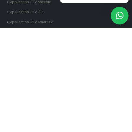
Application IPTV Android
Application IPTV iOS
Application IPTV Smart TV
Application IPTV Windows
Avis IPTV
Beelink SEA I
Boitier IPTV
Chromecast
Deplux IPTV
DREAMLINK T3
Duplex IPTV Android
Enigma Box
Fire Stick Amazon
Flix Iptv