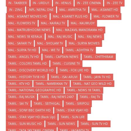
IN - TAKBEER
IN - URDU1
IN - VENUS
IN - ZEE CINEMA
IN - ZEE TV
IN - ZING
-NPL- NEPAL ONE
MAL - AMRITHA TV
MAL - ASIANET HD
MAL - ASIANET MOVIES HD
MAL - ASIANET PLUS HD
MAL - FLOWER TV
MAL - FLOWERS TV
MAL - KAIRALI TV
MAL - KAUMUDY
MAL - MATRUBHOOMI NEWS
MAL - MAZAVIL MANORAMA HD
MAL - NEWS 18 KERALA
MAL - RAJ MUSIC
MAL - RAJ NEWS
MAL - SAFARI TV
MAL - SHOLAM TV
MAL - SURYA MOVIES
MAL - SURYA TV HD
MAL - WE TV
TAMIL - ADHTIYA TV
TAMIL - ANGEL TV HD
TAMIL - CAPTAIN NEWS
TAMIL - CHITTHIRAM
TAMIL - COLORS TAMIL HD
TAMIL - CUISINE TV
TAMIL - DISCOVERY WORLD HD
TAMIL - FOX LIFE HD
TAMIL - HISTORY TV18 HD
TAMIL - ISAI ARUVI
TAMIL - JAYA TV HD
TAMIL - KTV HD
TAMIL - NAMBIKKAI TV
TAMIL - NAT GEO WILD HD
TAMIL - NATIONAL GEOGRAPHIC HD
TAMIL - NEWS 18 TAMIL
TAMIL - RAJ MUSIX
TAMIL - RAJ NEWS 24X7
TAMIL - RAJ TV
TAMIL - SAI TV
TAMIL - SEITHIGAL
TAMIL - SIRIPOLI
TAMIL - SONY BBC EARTH HD
TAMIL - STAR VIJAY HD
TAMIL - STAR VIJAY HD (Back Up)
TAMIL - SUN LIFE
TAMIL - SUN MUSIC HD
TAMIL - SUN NEWS
TAMIL - SUN TV HD
TAMIL - TATA SKY TAMIL CINEMA
TAMIL - VASANTH TV