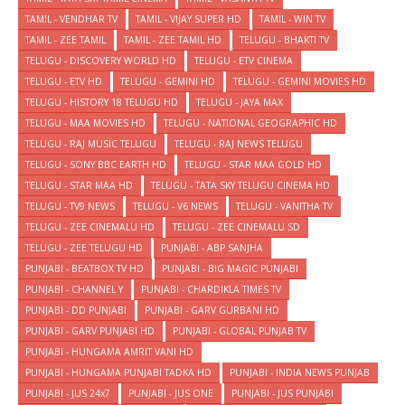
TAMIL - VENDHAR TV
TAMIL - VIJAY SUPER HD
TAMIL - WIN TV
TAMIL - ZEE TAMIL
TAMIL - ZEE TAMIL HD
TELUGU - BHAKTI TV
TELUGU - DISCOVERY WORLD HD
TELUGU - ETV CINEMA
TELUGU - ETV HD
TELUGU - GEMINI HD
TELUGU - GEMINI MOVIES HD
TELUGU - HISTORY 18 TELUGU HD
TELUGU - JAYA MAX
TELUGU - MAA MOVIES HD
TELUGU - NATIONAL GEOGRAPHIC HD
TELUGU - RAJ MUSIC TELUGU
TELUGU - RAJ NEWS TELUGU
TELUGU - SONY BBC EARTH HD
TELUGU - STAR MAA GOLD HD
TELUGU - STAR MAA HD
TELUGU - TATA SKY TELUGU CINEMA HD
TELUGU - TV9 NEWS
TELUGU - V6 NEWS
TELUGU - VANITHA TV
TELUGU - ZEE CINEMALU HD
TELUGU - ZEE CINEMALU SD
TELUGU - ZEE TELUGU HD
PUNJABI - ABP SANJHA
PUNJABI - BEATBOX TV HD
PUNJABI - BIG MAGIC PUNJABI
PUNJABI - CHANNEL Y
PUNJABI - CHARDIKLA TIMES TV
PUNJABI - DD PUNJABI
PUNJABI - GARV GURBANI HD
PUNJABI - GARV PUNJABI HD
PUNJABI - GLOBAL PUNJAB TV
PUNJABI - HUNGAMA AMRIT VANI HD
PUNJABI - HUNGAMA PUNJABI TADKA HD
PUNJABI - INDIA NEWS PUNJAB
PUNJABI - JUS 24x7
PUNJABI - JUS ONE
PUNJABI - JUS PUNJABI