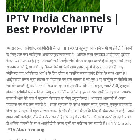
IPTV India Channels |
Best Provider IPTV
हम सदस्यता सर्वश्रेष्ठ आईपीटीवी चैनल। IPTVXM बहु-गुणवत्ता वाले सभी आईपीटीवी चैनलों
के लिए एक नया सर्वश्रेष्ठ अपडेट प्रदान करता है। आपके सभी पसंदीदा आईपीटीवी इंडिया
चैनल अब उपलब्ध हैं। हम आपको सभी आईपीटीवी चैनल प्रदान करते हैं जो बहुत अच्छी तरह
से काम करते हैं, आपको वह चैनल मिलेगा जिसे आप हमारी सूची में देखना चाहते हैं। यह
प्लेलिस्ट एक अनिश्चित अवधि के लिए ठीक से चयनित महान सर्वर लिंक के साथ आता है।
आईपीटीवी चैनल सूची किसी भी डिवाइस पर चल सकती है जो ‘एम 3 यू’ फॉर्मूला या पोर्टलों का
समर्थन करती है, जैसे मल्टीमीडिया प्रोग्राम वीएलसी या पीसी, मोबाइल, स्मार्ट टीवी, एमएजी
बॉक्स, ड्रीमलिंक इत्यादि के लिए सरल टीवी या कोडी। हम लगभग सभी डिवाइस का समर्थन
करते हैं और मेरे पास है प्रत्येक डिवाइस के लिए ट्यूटोरियल। आप इसे आसानी से अपने
डिवाइस पर सेट कर सकते हैं। अच्छी गुणवत्ता के साथ फॉक्स स्पोर्ट, एनबीए, एमएलबी इत्यादि
जैसी हमारी सूची में बहुत से खेल चैनल हैं और मैंने उस चैनल के लिए भी बैक अप लिया है। आप
अपने सभी पसंदीदा टीम मैच देख सकते हैं। आप इसे खरीदने का फैसला करने से पहले 200
से अधिक चैनलों के साथ आईपीटीवी चैनल सूची का परीक्षण कर सकते हैं। IPTV Gratuit
IPTV Abonnemang