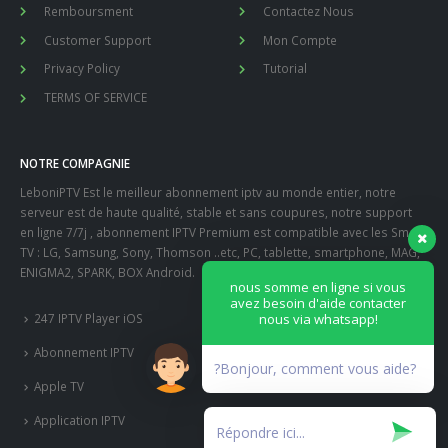
Remboursment
Contactez Nous
Customer Support
Mon Compte
Privacy Policy
Tutorial
TERMS OF SERVICE
NOTRE COMPAGNIE
LeboniPTV Est le meilleur abonnement iptv au monde entier, notre
serveur est de haute qualité, stable et sans coupures, notre support
en ligne 7/7j , abonnement IPTV Premium est compatible avec les Smart
TV : LG, Samsung, Sony, Thomson ..etc, PC, tablette, smartphone, MAG,
ENIGMA2, SPARK, BOX Android.
nous somme en ligne si vous
avez besoin d'aide contacter
nous via whatsapp!
247 IPTV Player iOS
Abonnement IPTV
?Bonjour, comment vous aide?
Apple TV
Application IPTV