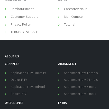
Remboursment
Contactez Nous
Customer Support
Mon Compte
Privacy Policy
Tutorial
TERMS OF SERVICE
ABOUT US
CHANNELS
ABONNMENT
Application IPTV Smart TV
Abonnment iptv 12 mois
Deplux IPTV
Abonnment iptv 24 mois
Application IPTV Android
Abonnment iptv 6 mois
Boitier IPTV
Abonnment iptv 3 mois
USEFUL LINKS
EXTRA