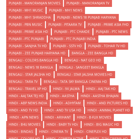
PUNJABI - MANORANJAN MOVIES
PUNJABI - MANORANJAN TV
PUNJABI - MH1 MUSIC
PUNJABI - MH1 NEWS
PUNJABI - MH1 SHRADDHA
PUNJABI - NEWS 18 PUNJAB HARYANA
PUNJABI - PBN MUSIC
PUNJABI - PITAARA TV
PUNJABI - PRIME ASIA FHD
PUNJABI - PRIME ASIA HD
PUNJABI - PTC CHAKDE
PUNJABI - PTC NEWS
PUNJABI - PTC PUNJABI
PUNJABI - PTC PUNJABI INDIA
PUNJABI - SANJHA TV HD
PUNJABI - SSTV HD
PUNJABI - TOHAR TV HD
PUNJABI - ZEE PUNJAB HARYANA HD
BANGLA - ZEE BANGLA HD
BENGALI - COLORS BANGLA HD
BENGALI - NAT GEO HD
BENGALI - NEWS 18 BANGLA
BENGALI - SANGEET BANGLA
BENGALI - STAR JALSHA HD
BENGALI - STAR JALSHA MOVIES HD
BENGALI - TARA TV
BENGALI - TATA SKY BANGLA CINEMA HD
BENGALI - TRAVEL XP HD
HINDI - 9X JALWA
HINDI - AAJ TAK HD
HINDI - AAJ TAK TEJ HD
HINDI - AASTHA
HINDI - AASTHA BHAJAN
HINDI - ABP NEWS INDIA
HINDI - ADHYTAM
HINDI - AND PICTURES HD
HINDI - AND TV HD
HINDI - AND TV USA HD
HINDI - ANIMAL PLANET HD
HINDI - APN NEWS
HINDI - ARIHANT
HINDI - B-FLIX MOVIES
HINDI - B4U MOVIES
HINDI - BABY TV HDi
HINDI - BIG MAGIC HD
HINDI - BINDAS
HINDI - CINEMA TV
HINDI - CINEPLEX HD
HINDI - COLORS HD
HINDI - COMEDY ACTIVE
HINDI - D2H CINEMA HD