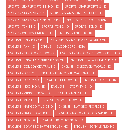
SPORTS - STAR SPORTS 1 HINDI HD
SPORTS - STAR SPORTS 2 HD
SPORTS - STAR SPORTS 3
SPORTS - STAR SPORTS SELECT 1 HD
SPORTS - STAR SPORTS SELECT 2 HD
SPORTS - STAR SPORTS TAMIL
SPORTS - TEN 1 HD
SPORTS - TEN 2 HD
SPORTS - TEN 3 HD
SPORTS - WILLOW CRICKET HD
ENGLISH - AND FLIX HD
ENGLISH - AND PRIVE HD
ENGLISH - ANIMAL PLANET WORLD HD
ENGLISH - AXN HD
ENGLISH - BLOOMBERG INDIA
ENGLISH - CARTOON NETWORK
ENGLISH - CARTOON NETWORK PLUS HD
ENGLISH - CNBC TV18 PRIME NEWS HD
ENGLISH - COLORS INFINITY HD
ENGLISH - COMEDY CENTRAL HD
ENGLISH - DISCOVERY WORLD HD
ENGLISH - DISNEY
ENGLISH - DISNEY INTERNATIONAL HD
ENGLISH - DISNEY XD
ENGLISH - ET NOW HD
ENGLISH - FOX LIFE HD
ENGLISH - HBO INDIA HD
ENGLISH - HISTORY TV18 HD
ENGLISH - MIRROR NOW HD
ENGLISH - MN PLUS HD
ENGLISH - MNX HD
ENGLISH - MOVIES NOW HD
ENGLISH - NAT GEO MUSIC HD
ENGLISH - NAT GEO PEOPLE HD
ENGLISH - NAT GEO WILD HD
ENGLISH - NATIONAL GEOGRAPHIC HD
ENGLISH - NEWS X
ENGLISH - ROMEDY NOW HD
ENGLISH - SONY BBC EARTH ENGLISH HD
ENGLISH - SONY LE PLEX HD