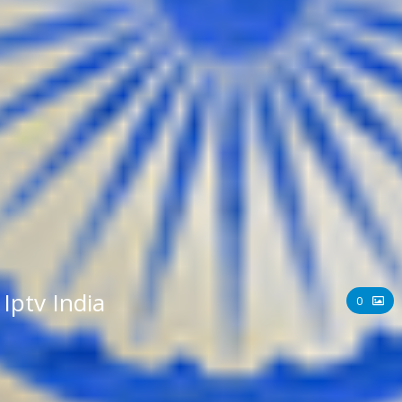
Iptv India
0