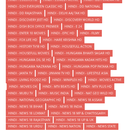
HINDI - D2H EVERGREEN CLASSIC HD
HINDI - DD NATIONAL
HINDI - DD RAJASTHAN
HINDI - DELHI AAJ TAK HD
HINDI - DISCOVERY JEET HD
HINDI - DISCOVERY WORLD HD
HINDI - DISH BOX OFFICE PREMIER
HINDI - E 24
HINDI - ENTER 10 MOVIES
HINDI - EPIC HD
HINDI - FILMY
HINDI - FOX LIFE HD
HINDI - HARE KRISHNA HD
HINDI - HISTORY TV18 HD
HINDI - HOUSEFULL ACTION
HINDI - HOUSEFULL MOVIES
HINDI - HUNGAMA BHAKTI SAGAR HD
HINDI - HUNGAMA DIL SE HD
HINDI - HUNGAMA KADAK HITS HD
HINDI - HUNGAMA NAZRANA HD
HINDI - HUNGAMA POP PATAKA HD
HINDI - JANTA TV
HINDI - JINVANI TV HD
HINDI - LIFESTYLE ASIA
HINDI - LIVING FOODZ HD
HINDI - MINIPLEX HD
HINDI - MOVIES ACTIVE
HINDI - MOVIES OK
HINDI - MTV BEATS HD
HINDI - MTV PLUS HD
HINDI - MUBU TV
HINDI - MUSIC INDIA
HINDI - NAT GEO WILD HD
HINDI - NATIONAL GEOGRAPHIC HD
HINDI - NEWS 18 ASSAM
HINDI - NEWS 18 BIHAR
HINDI - NEWS 18 INDIA
HINDI - NEWS 18 LOKMAT
HINDI - NEWS 18 MP & CHATTISGARH
HINDI - NEWS 18 RAJASTHAN
HINDI - NEWS 18 UP & UK
HINDI - NEWS 18 URDU
HINDI - NEWS NATION
HINDI - NEWS STATE