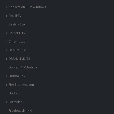
Fire Stick Amazon
Flix Iptv
Formuler Z
Freebox Mini 4K
‎GSE SMART IPTV
GSE SMART IPTV Android
IPLAYTV
IPTV Extreme
IPTV SMARTERS PRO
IPTV Smarters Pro Android
IPTV SMARTERS PRO Windows
Kodi iptv
LAZY IPTV