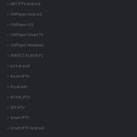
ROYAL IPTV
SET IPTV
Smart IPTV
Smart IPTV Android
SMART STB
SMART STB Emu Android
SS IPTV
Tivimate iptv Player
Tvip-S-Box
Uncategorized
VIZYON 800 IPTV 4K
VLC IPTV
VPN
X96 Mini