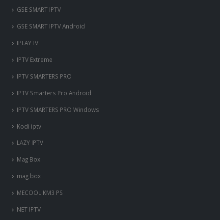
Mag Box
mag box
MECOOL KM3 PS
NET IPTV
NET IPTV Android
OttPlayer Android
OttPlayer iOS
OttPlayer Smart TV
OttPlayer Windows
PERFECT PLAYER PC
ps3-et-ps4
Room IPTV
Royal iptv