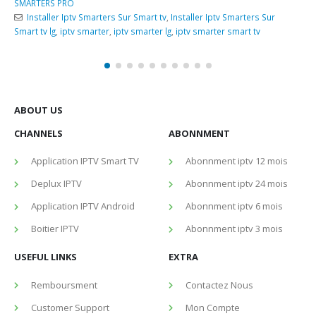
Boitier IPTV
Abonnment iptv 3 mois
USEFUL LINKS
EXTRA
Remboursment
Contactez Nous
Customer Support
Mon Compte
Privacy Policy
Tutorial
TERMS OF SERVICE
ABOUT US
CHANNELS
ABONNMENT
Application IPTV Smart TV
Abonnment iptv 12 mois
Deplux IPTV
Abonnment iptv 24 mois
Application IPTV Android
Abonnment iptv 6 mois
Boitier IPTV
Abonnment iptv 3 mois