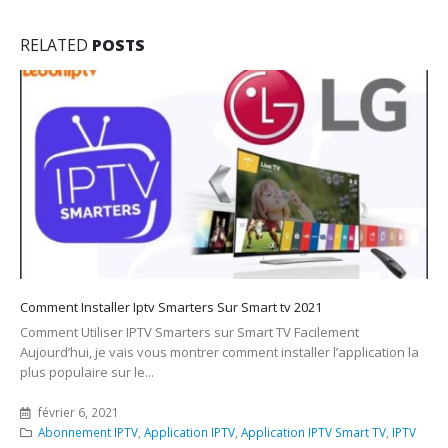
RELATED
POSTS
SETIPTV PLAYER :PROCEDER A LA CONFIGURATION
SETIPTV PLAYER :PROCEDER A LA CONFIGURATION Comment
configurer IPTV sur Set IPTV Player Commencez par télécharger
l'application Set IPTV depuis votre magasin...
septembre 20, 2021
SET IPTV
Setiptv
,
SETIPTV PLAYER
ABOUT US
CHANNELS
ABONNMENT
Application IPTV Smart TV
Abonnment iptv 12 mois
Deplux IPTV
Abonnment iptv 24 mois
Application IPTV Android
Abonnment iptv 6 mois