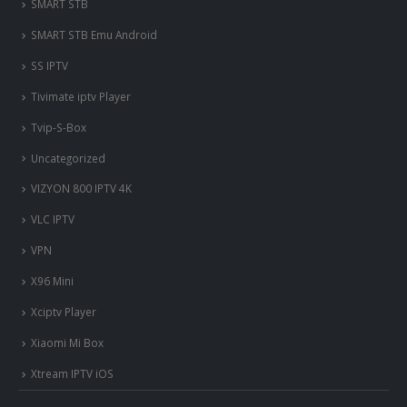
Xciptv Player
Xiaomi Mi Box
Xtream IPTV iOS
© Copyright 2023. All Rights Reserved.
nous somme en ligne si vous
avez besoin d'aide contacter
nous via whatsapp!
?Bonjour, comment vous aide?