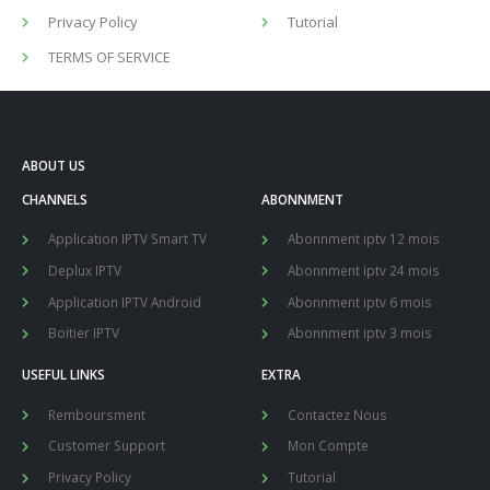
USEFUL LINKS
EXTRA
Remboursment
Contactez Nous
Customer Support
Mon Compte
Privacy Policy
Tutorial
TERMS OF SERVICE
NOTRE COMPAGNIE
LeboniPTV Est le meilleur abonnement iptv au monde entier, notre
serveur est de haute qualité, stable et sans coupures, notre support
en ligne 7/7j , abonnement IPTV Premium est compatible avec les Smart
TV : LG, Samsung, Sony, Thomson ..etc, PC, tablette, smartphone, MAG,
ENIGMA2, SPARK, BOX Android.
247 IPTV Player iOS
Abonnement IPTV
Apple TV