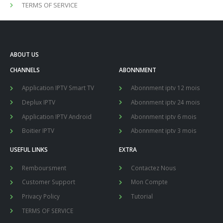
TERMS OF SERVICE
ABOUT US
CHANNELS
ABONNMENT
Application IPTV Smart TV
Abonnment iptv 12 mois
Deplux IPTV
Abonnment iptv 24 mois
Application IPTV Android
Abonnment iptv 6 mois
Boitier IPTV
Abonnment iptv 3 mois
USEFUL LINKS
EXTRA
Remboursment
Contactez Nous
Customer Support
Mon Compte
Privacy Policy
Tutorial
TERMS OF SERVICE