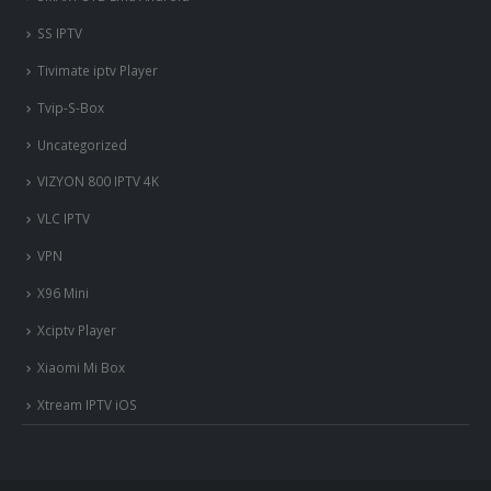
SS IPTV
Tivimate iptv Player
Tvip-S-Box
Uncategorized
VIZYON 800 IPTV 4K
VLC IPTV
VPN
X96 Mini
Xciptv Player
Xiaomi Mi Box
Xtream IPTV iOS