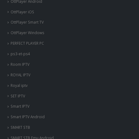
OttPlayer Android
OttPlayer iOS
OttPlayer Smart TV
OttPlayer Windows
PERFECT PLAYER PC
ps3-et-ps4
Room IPTV
ROYAL IPTV
Royal iptv
SET IPTV
Smart IPTV
Smart IPTV Android
SMART STB
SMART STB Emu Android