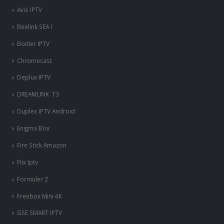
Avis IPTV
Beelink SEA I
Boitier IPTV
Chromecast
Deplux IPTV
DREAMLINK T3
Duplex IPTV Android
Enigma Box
Fire Stick Amazon
Flix Iptv
Formuler Z
Freebox Mini 4K
‎GSE SMART IPTV