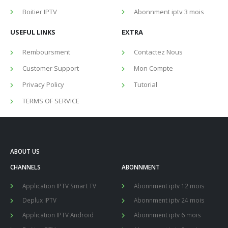
Boitier IPTV
Abonnment iptv 3 mois
USEFUL LINKS
EXTRA
Remboursment
Contactez Nous
Customer Support
Mon Compte
Privacy Policy
Tutorial
TERMS OF SERVICE
ABOUT US
CHANNELS
ABONNMENT
Application IPTV Smart TV
Abonnment iptv 12 mois
Deplux IPTV
Abonnment iptv 24 mois
Application IPTV Android
Abonnment iptv 6 mois