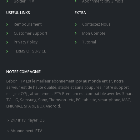
Boitier IPTV
Abonnment iptv 3 mois
USEFUL LINKS
EXTRA
Remboursment
Contactez Nous
Customer Support
Mon Compte
Privacy Policy
Tutorial
TERMS OF SERVICE
NOTRE COMPAGNIE
LeboniPTV Est le meilleur abonnement iptv au monde entier, notre
serveur est de haute qualité, stable et sans coupures, notre support
en ligne 7/7j , abonnement IPTV Premium est compatible avec les Smart
TV : LG, Samsung, Sony, Thomson ..etc, PC, tablette, smartphone, MAG,
ENIGMA2, SPARK, BOX Android.
247 IPTV Player iOS
Abonnement IPTV