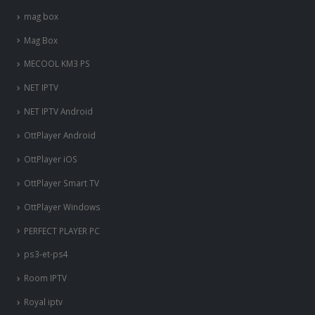
mag box
Mag Box
MECOOL KM3 PS
NET IPTV
NET IPTV Android
OttPlayer Android
OttPlayer iOS
OttPlayer Smart TV
OttPlayer Windows
PERFECT PLAYER PC
ps3-et-ps4
Room IPTV
Royal iptv