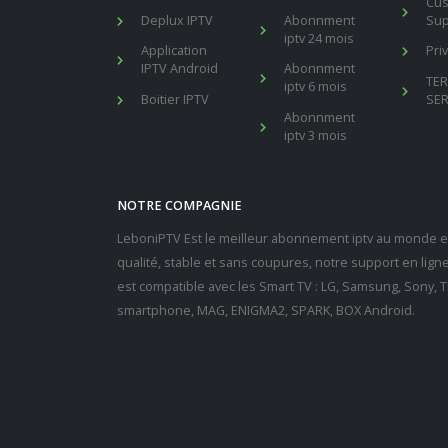
Cu
Deplux IPTV
Abonnment
Sup
iptv 24 mois
Application
Pri
IPTV Android
Abonnment
TE
iptv 6 mois
Boitier IPTV
SER
Abonnment
iptv 3 mois
NOTRE COMPAGNIE
LeboniPTV Est le meilleur abonnement iptv au monde en
qualité, stable et sans coupures, notre support en lig
est compatible avec les Smart TV : LG, Samsung, Sony, Th
smartphone, MAG, ENIGMA2, SPARK, BOX Android.