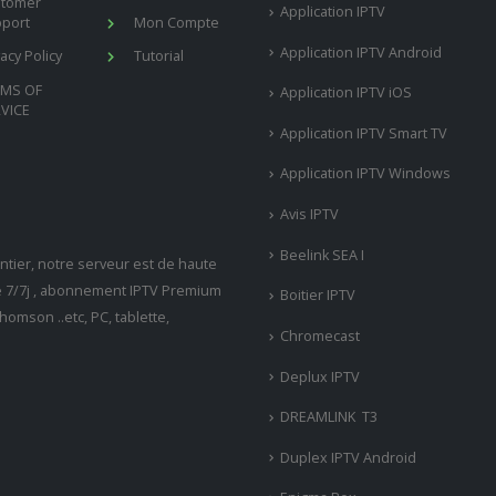
stomer
Application IPTV
port
Mon Compte
Application IPTV Android
vacy Policy
Tutorial
RMS OF
Application IPTV iOS
VICE
Application IPTV Smart TV
Application IPTV Windows
Avis IPTV
Beelink SEA I
tier, notre serveur est de haute
ne 7/7j , abonnement IPTV Premium
Boitier IPTV
omson ..etc, PC, tablette,
Chromecast
Deplux IPTV
DREAMLINK T3
Duplex IPTV Android