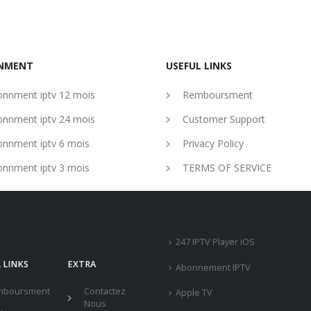
NMENT
USEFUL LINKS
nnment iptv 12 mois
Remboursment
nnment iptv 24 mois
Customer Support
nnment iptv 6 mois
Privacy Policy
nnment iptv 3 mois
TERMS OF SERVICE
247 IPTV Player iOS
 LINKS
EXTRA
Abonnement IPTV
mboursment
Contactez
Apple TV
Nous