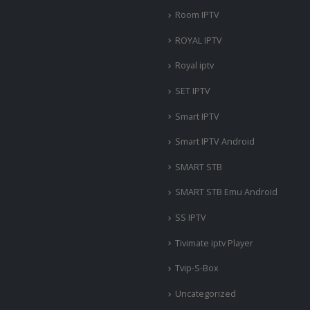
Room IPTV
ROYAL IPTV
Royal iptv
SET IPTV
Smart IPTV
Smart IPTV Android
SMART STB
SMART STB Emu Android
SS IPTV
Tivimate iptv Player
Tvip-S-Box
Uncategorized