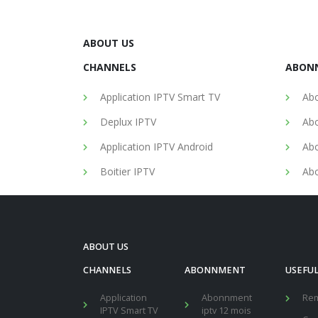
ABOUT US
CHANNELS
ABON
Application IPTV Smart TV
Abo
Deplux IPTV
Abo
Application IPTV Android
Abo
Boitier IPTV
Abo
ABOUT US
CHANNELS
ABONNMENT
USEFUL
Application
Abonnment
Re
IPTV Smart TV
iptv 12 mois