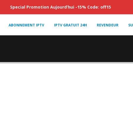
Special Promotion Aujourd’hui -15% Code: off15
ABONNEMENT IPTV
IPTV GRATUIT 24H
REVENDEUR
SU