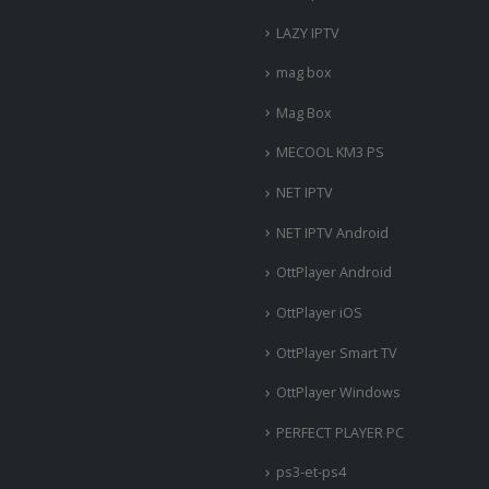
LAZY IPTV
mag box
Mag Box
MECOOL KM3 PS
NET IPTV
NET IPTV Android
OttPlayer Android
OttPlayer iOS
OttPlayer Smart TV
OttPlayer Windows
PERFECT PLAYER PC
ps3-et-ps4