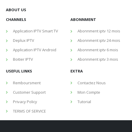
ABOUT US
CHANNELS
ABONNMENT
Application IPTV Smart TV
Abonnment iptv 12 mois
Deplux IPTV
Abonnment iptv 24 mois
Application IPTV Android
Abonnment iptv 6 mois
Boitier IPTV
Abonnment iptv 3 mois
USEFUL LINKS
EXTRA
Remboursment
Contactez Nous
Customer Support
Mon Compte
Privacy Policy
Tutorial
TERMS OF SERVICE