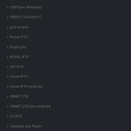
OttPlayer Windows
PERFECT PLAYER PC
ps3-et-ps4
Room IPTV
Royal iptv
ROYAL IPTV
SET IPTV
Smart IPTV
Smart IPTV Android
SMART STB
SMART STB Emu Android
SS IPTV
Tivimate iptv Player