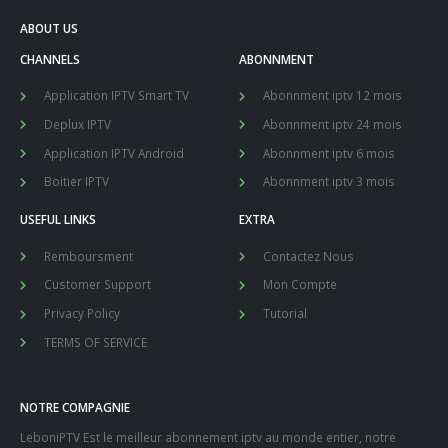
ABOUT US
CHANNELS
ABONNMENT
Application IPTV Smart TV
Abonnment iptv 12 mois
Deplux IPTV
Abonnment iptv 24 mois
Application IPTV Android
Abonnment iptv 6 mois
Boitier IPTV
Abonnment iptv 3 mois
USEFUL LINKS
EXTRA
Remboursment
Contactez Nous
Customer Support
Mon Compte
Privacy Policy
Tutorial
TERMS OF SERVICE
NOTRE COMPAGNIE
LeboniPTV Est le meilleur abonnement iptv au monde entier, notre