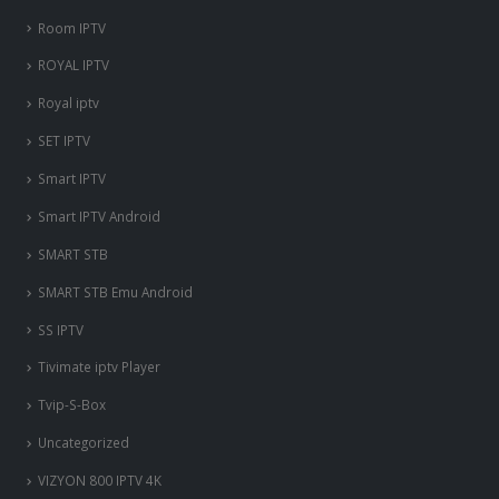
SS IPTV
Tivimate iptv Player
Tvip-S-Box
Uncategorized
VIZYON 800 IPTV 4K
VLC IPTV
VPN
X96 Mini
Xciptv Player
Xiaomi Mi Box
Xtream IPTV iOS