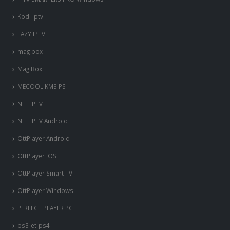
OttPlayer iOS
OttPlayer Smart TV
OttPlayer Windows
PERFECT PLAYER PC
ps3-et-ps4
Room IPTV
ROYAL IPTV
Royal iptv
SET IPTV
Smart IPTV
Smart IPTV Android
SMART STB
SMART STB Emu Android