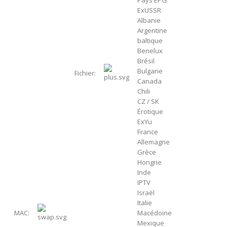
ExUSSR
Albanie
Argentine
baltique
Benelux
Brésil
Bulgarie
Fichier:
Canada
Chili
CZ / SK
Érotique
ExYu
France
Allemagne
Grèce
Hongrie
Inde
IPTV
Israël
Italie
MAC:
Macédoine
Mexique