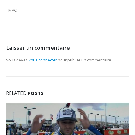
MAC:
Laisser un commentaire
Vous devez
vous connecter
pour publier un commentaire.
RELATED
POSTS
INSTALLEZ L’APPLICATION SMART IPTV VIA USB SUR SMART TV
INSTALLEZ L'APPLICATION SMART IPTV VIA USB SUR SMART TV
septembre 11, 2021
Application IPTV Smart TV
,
Smart IPTV
INSTALLEZ L'APPLICATION SMART IPTV
,
Smart IPTV