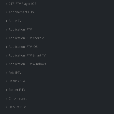
Beelink SEA I
Boitier IPTV
Chromecast
Deplux IPTV
DREAMLINK T3
Duplex IPTV Android
Enigma Box
Fire Stick Amazon
Flix Iptv
Formuler Z
Freebox Mini 4K
‎GSE SMART IPTV
GSE SMART IPTV Android