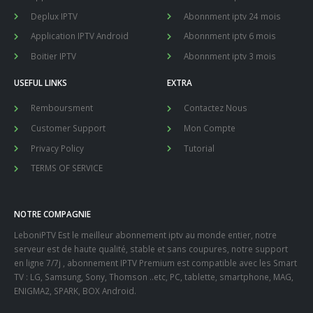
NOTRE COMPAGNIE
LeboniPTV Est le meilleur abonnement iptv au monde entier, notre
serveur est de haute qualité, stable et sans coupures, notre support
en ligne 7/7j , abonnement IPTV Premium est compatible avec les Smart
TV : LG, Samsung, Sony, Thomson ..etc, PC, tablette, smartphone, MAG,
ENIGMA2, SPARK, BOX Android.
247 IPTV Player iOS
Abonnement IPTV
Apple TV
Application IPTV
Application IPTV Android
Application IPTV iOS
Application IPTV Smart TV
Application IPTV Windows
Avis IPTV