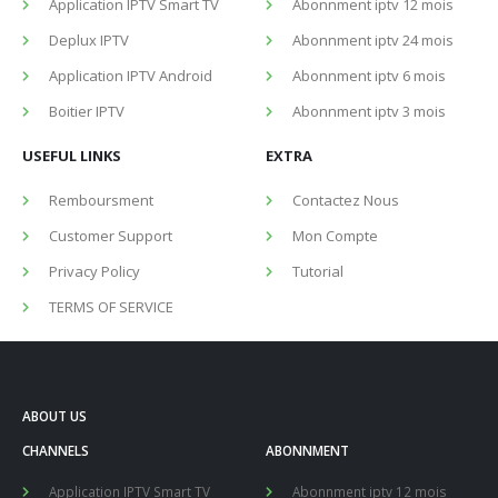
ABOUT US
CHANNELS
ABONNMENT
Application IPTV Smart TV
Abonnment iptv 12 mois
Deplux IPTV
Abonnment iptv 24 mois
Application IPTV Android
Abonnment iptv 6 mois
Boitier IPTV
Abonnment iptv 3 mois
USEFUL LINKS
EXTRA
Remboursment
Contactez Nous
Customer Support
Mon Compte
Privacy Policy
Tutorial
TERMS OF SERVICE