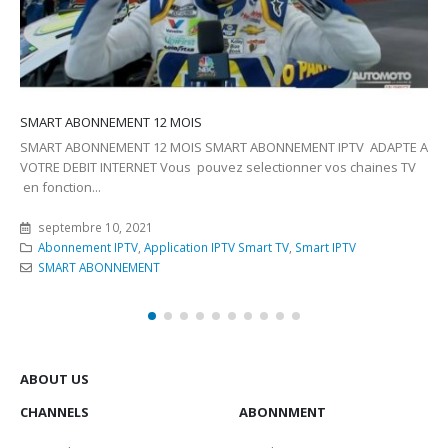
ABOUT US
CHANNELS
ABONNMENT
Application IPTV Smart TV
Abonnment iptv 12 mois
Deplux IPTV
Abonnment iptv 24 mois
Application IPTV Android
Abonnment iptv 6 mois
Boitier IPTV
Abonnment iptv 3 mois
USEFUL LINKS
EXTRA
Remboursment
Contactez Nous
Customer Support
Mon Compte
Privacy Policy
Tutorial
TERMS OF SERVICE