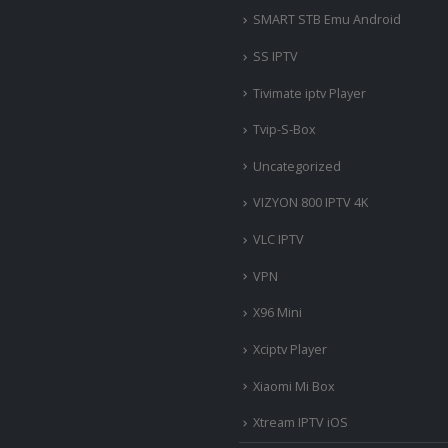
SMART STB Emu Android
SS IPTV
Tivimate iptv Player
Tvip-S-Box
Uncategorized
VIZYON 800 IPTV 4K
VLC IPTV
VPN
X96 Mini
Xciptv Player
Xiaomi Mi Box
Xtream IPTV iOS