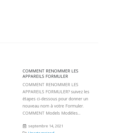
SUISSE
SUISSE
les
septembre 20, 2021
un
Uncategorized
NVIDIA SHIE
NVIDIA SHI
Processeur 