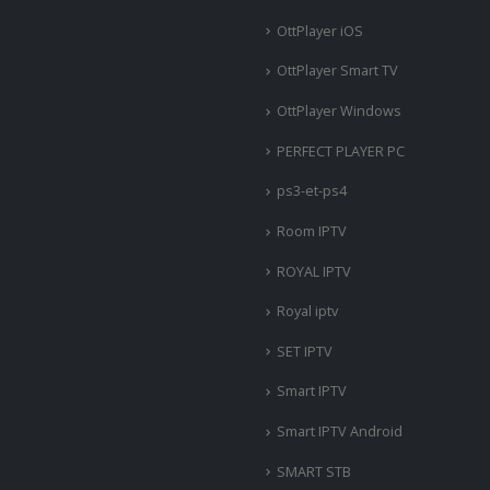
OttPlayer iOS
OttPlayer Smart TV
OttPlayer Windows
PERFECT PLAYER PC
ps3-et-ps4
Room IPTV
ROYAL IPTV
Royal iptv
SET IPTV
Smart IPTV
Smart IPTV Android
SMART STB