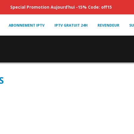
Special Promotion Aujourd’hui -15% Code: off15
ABONNEMENT IPTV
IPTV GRATUIT 24H
REVENDEUR
SU
S