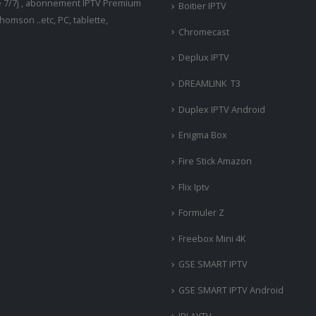
ne 7/7j , abonnement IPTV Premium
Boitier IPTV
omson ..etc, PC, tablette,
Chromecast
Deplux IPTV
DREAMLINK T3
Duplex IPTV Android
Enigma Box
Fire Stick Amazon
Flix Iptv
Formuler Z
Freebox Mini 4K
‎GSE SMART IPTV
GSE SMART IPTV Android