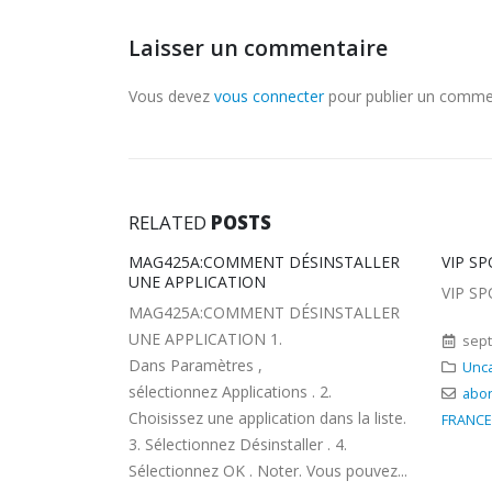
Laisser un commentaire
Vous devez
vous connecter
pour publier un comme
RELATED
POSTS
INSTALLER
VIP SPORTS FRANCE
Identif
VIP SPORTS FRANCE
Identif
INSTALLER
septembre 18, 2021
sept
Uncategorized
Unca
 2.
abonnment france
,
VIP SPORTS
dans la liste.
FRANCE
r . 4.
Vous pouvez...