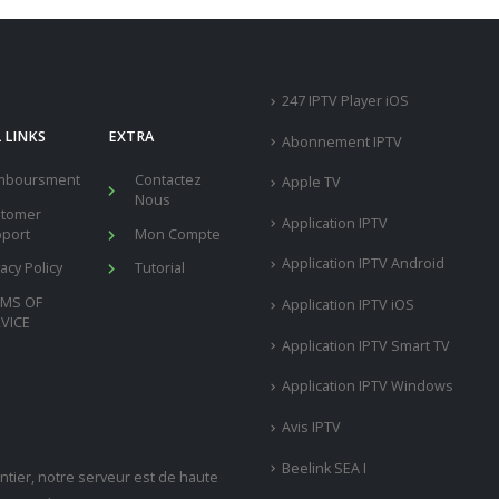
247 IPTV Player iOS
 LINKS
EXTRA
Abonnement IPTV
mboursment
Contactez
Apple TV
Nous
stomer
Application IPTV
port
Mon Compte
Application IPTV Android
vacy Policy
Tutorial
RMS OF
Application IPTV iOS
VICE
Application IPTV Smart TV
Application IPTV Windows
Avis IPTV
Beelink SEA I
tier, notre serveur est de haute