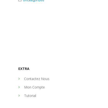
256-core GP
CARACTERIST
septembre 
Uncategori
NVIDIA SHI
EXTRA
Contactez Nous
Mon Compte
Tutorial