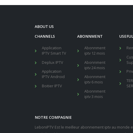
ABOUT US
CHANNELS
ABONNMENT
USEFUL
Application
Abonnment
Re
IPTV Smart TV
iptv 12 mois
Cu
Deplux IPTV
Abonnment
Sup
iptv 24 mois
Application
Pri
IPTV Android
Abonnment
TE
iptv 6 mois
Boitier IPTV
SER
Abonnment
iptv 3 mois
NOTRE COMPAGNIE
LeboniPTV Est le meilleur abonnement iptv au monde en