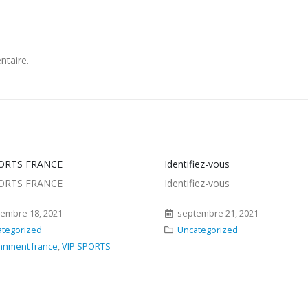
ntaire.
iez-vous
COMMENT RENOMMER LES
APPAREILS FORMULER
iez-vous
COMMENT RENOMMER LES
APPAREILS FORMULER? suivez 
embre 21, 2021
étapes ci-dessous pour donner 
tegorized
nouveau nom à votre Formuler.
COMMENT Models Modèles...
septembre 14, 2021