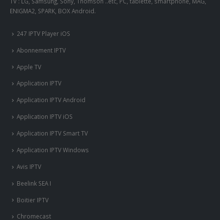
TV : LG, Samsung, Sony, Thomson ..etc, PC, tablette, smartphone, MAG,
ENIGMA2, SPARK, BOX Android.
247 IPTV Player iOS
Abonnement IPTV
Apple TV
Application IPTV
Application IPTV Android
Application IPTV iOS
Application IPTV Smart TV
Application IPTV Windows
Avis IPTV
Beelink SEA I
Boitier IPTV
Chromecast