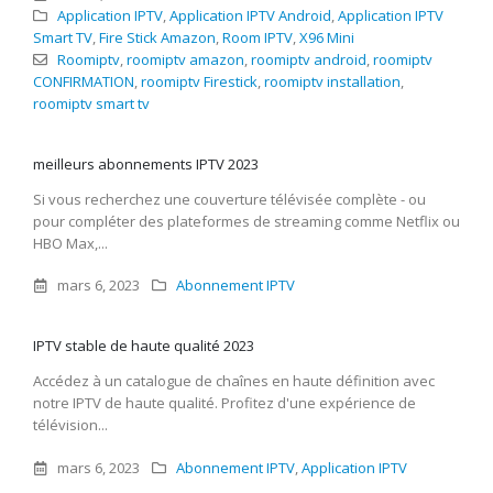
Application IPTV
,
Application IPTV Android
,
Application IPTV
Smart TV
,
Fire Stick Amazon
,
Room IPTV
,
X96 Mini
Roomiptv
,
roomiptv amazon
,
roomiptv android
,
roomiptv
CONFIRMATION
,
roomiptv Firestick
,
roomiptv installation
,
roomiptv smart tv
meilleurs abonnements IPTV 2023
Si vous recherchez une couverture télévisée complète - ou
pour compléter des plateformes de streaming comme Netflix ou
HBO Max,...
mars 6, 2023
Abonnement IPTV
IPTV stable de haute qualité 2023
Accédez à un catalogue de chaînes en haute définition avec
notre IPTV de haute qualité. Profitez d'une expérience de
télévision...
mars 6, 2023
Abonnement IPTV
,
Application IPTV