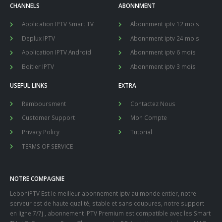
CHANNELS
ABONNMENT
Application IPTV Smart TV
Abonnment iptv 12 mois
Deplux IPTV
Abonnment iptv 24 mois
Application IPTV Android
Abonnment iptv 6 mois
Boitier IPTV
Abonnment iptv 3 mois
USEFUL LINKS
EXTRA
Remboursment
Contactez Nous
Customer Support
Mon Compte
Privacy Policy
Tutorial
TERMS OF SERVICE
NOTRE COMPAGNIE
LeboniPTV Est le meilleur abonnement iptv au monde entier, notre
serveur est de haute qualité, stable et sans coupures, notre support
en ligne 7/7j , abonnement IPTV Premium est compatible avec les Smart