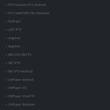
IPTV Smarters Pro Android
IPTV SMARTERS PRO Windows
Kodi iptv
LAZY IPTV
mag box
Mag Box
MECOOL KM3 PS
NET IPTV
NET IPTV Android
OttPlayer Android
OttPlayer iOS
OttPlayer Smart TV
OttPlayer Windows