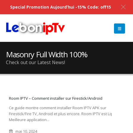
Special Promotion Aujourd’hui -15% Code: off15
Masonry Full Width 100%
Check out our Latest News!
Room IPTV – Comment installer sur Firestick/Android
Ce guide montre comment installer Room IPTV APK sur
Firestick/Fire TV, Android et plus encore. Room IPTV est Lq
Meilleure application...
mai 10, 2024