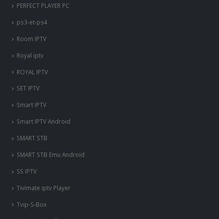
PERFECT PLAYER PC
ps3-et-ps4
Room IPTV
Royal iptv
ROYAL IPTV
SET IPTV
Smart IPTV
Smart IPTV Android
SMART STB
SMART STB Emu Android
SS IPTV
Tivimate iptv Player
Tvip-S-Box