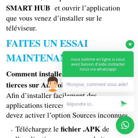
SMART HUB
et ouvrir l’application
que vous venez d’installer sur le
téléviseur.
FAITES UN ESSAI
MAINTENANT
nous somme en ligne si vous
avez besoin d'aide contacter
nous via whatsapp!
Comment installer des applications
tierces sur Android ?
?Bonjour, comment vous aide?
Afin d’installer facilement des
applications tierces sur Android, vous
devez activer l’option Sources inconnues.
fichier .APK
Téléchargez le
de