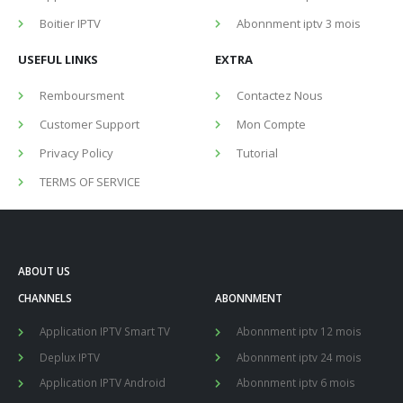
Boitier IPTV
Abonnment iptv 3 mois
USEFUL LINKS
EXTRA
Remboursment
Contactez Nous
Customer Support
Mon Compte
Privacy Policy
Tutorial
TERMS OF SERVICE
ABOUT US
CHANNELS
ABONNMENT
Application IPTV Smart TV
Abonnment iptv 12 mois
Deplux IPTV
Abonnment iptv 24 mois
Application IPTV Android
Abonnment iptv 6 mois