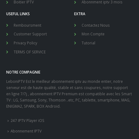
Boitier IPTV
Abonnment iptv 3 mois
USEFUL LINKS
EXTRA
Remboursment
Contactez Nous
Customer Support
Mon Compte
Privacy Policy
Tutorial
TERMS OF SERVICE
NOTRE COMPAGNIE
LeboniPTV Est le meilleur abonnement iptv au monde entier, notre
serveur est de haute qualité, stable et sans coupures, notre support
en ligne 7/7j , abonnement IPTV Premium est compatible avec les Smart
TV : LG, Samsung, Sony, Thomson ..etc, PC, tablette, smartphone, MAG,
ENIGMA2, SPARK, BOX Android.
247 IPTV Player iOS
Abonnement IPTV