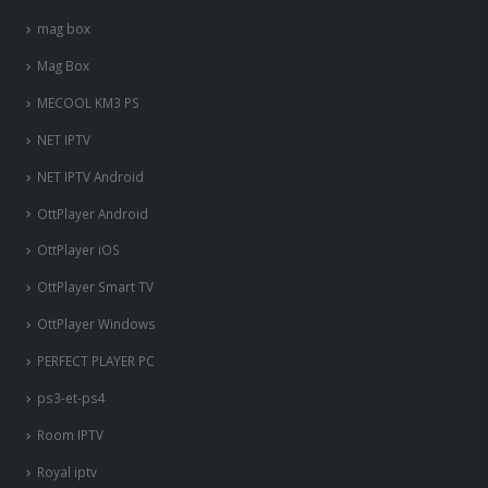
mag box
Mag Box
MECOOL KM3 PS
NET IPTV
NET IPTV Android
OttPlayer Android
OttPlayer iOS
OttPlayer Smart TV
OttPlayer Windows
PERFECT PLAYER PC
ps3-et-ps4
Room IPTV
Royal iptv