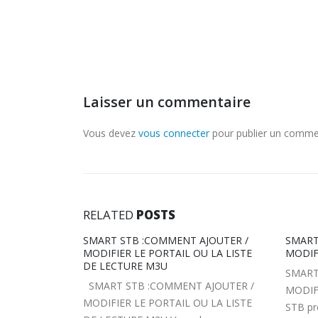
Laisser un commentaire
Vous devez
vous connecter
pour publier un comme
RELATED
POSTS
JOUTER /
SMART STB : COMMENT AJOUTER OU
SMART
U LA LISTE
MODIFIER LE FICHIER M3U
SMART
SMART STB : COMMENT AJOUTER OU
STB es
AJOUTER /
MODIFIER LE FICHIER M3U Smart
adresse
U LA LISTE
STB prend désormais en charge la liste
sur...