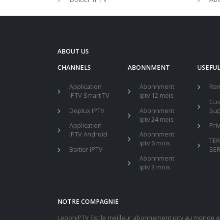
ABOUT US
CHANNELS
ABONNMENT
USEFUL
Application
Abonnment
Re
IPTV Smart TV
iptv 12 mois
Cu
Deplux IPTV
Abonnment
Sup
iptv 24 mois
Application
Pri
IPTV Android
Abonnment
TE
iptv 6 mois
Boitier IPTV
SER
Abonnment
iptv 3 mois
NOTRE COMPAGNIE
LeboniPTV Est le meilleur abonnement iptv au monde en