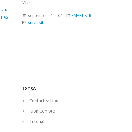
PAGE LOADING...
https://abon
configuration
 STB
septembre 21, 2021
samsung-tv
DREAMLINK T3
,
SMART STB
CONFIGURER
LOADING PORTAL
,
smart stb
septembre 
smart stb
EXTRA
Contactez Nous
Mon Compte
Tutorial