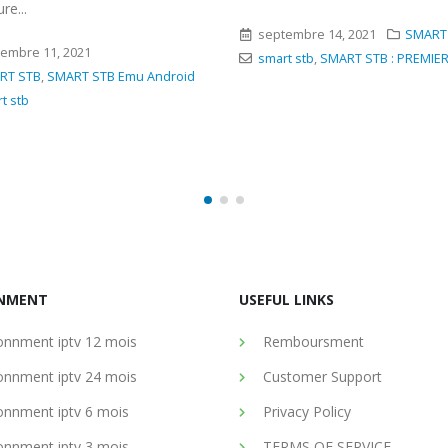
Votre...
embre 14, 2021
SMART STB
septembre 21, 2021
SMART
t stb
,
SMART STB : PREMIER PAS
smart stb
NMENT
USEFUL LINKS
nnment iptv 12 mois
Remboursment
nnment iptv 24 mois
Customer Support
nnment iptv 6 mois
Privacy Policy
nnment iptv 3 mois
TERMS OF SERVICE