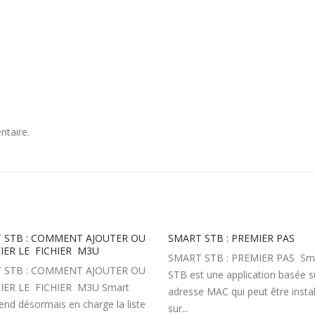
ntaire.
 STB : PREMIER PAS
SMART STB : YOUR STB IS BL
CALL YOUR PROVIDER
 STB : PREMIER PAS Smart
Si vous recevez un message 
t une application basée sur une
celui-ci: SMART STB : YOUR STB
 MAC qui peut être installée
BLOCKED CALL YOUR PROVI