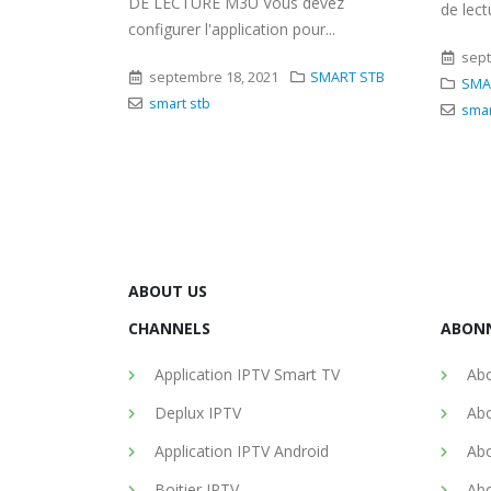
evez
de lecture...
r...
sept
septembre 11, 2021
smar
SMART STB
SMART STB
,
SMART STB Emu Android
smart stb
ABOUT US
CHANNELS
ABON
Application IPTV Smart TV
Abo
Deplux IPTV
Abo
Application IPTV Android
Abo
Boitier IPTV
Abo