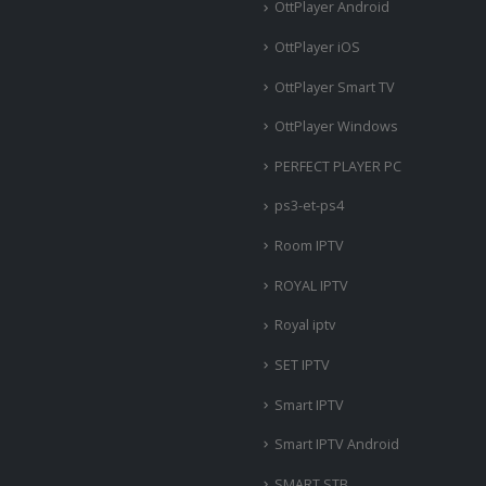
OttPlayer Android
OttPlayer iOS
OttPlayer Smart TV
OttPlayer Windows
PERFECT PLAYER PC
ps3-et-ps4
Room IPTV
ROYAL IPTV
Royal iptv
SET IPTV
Smart IPTV
Smart IPTV Android
SMART STB