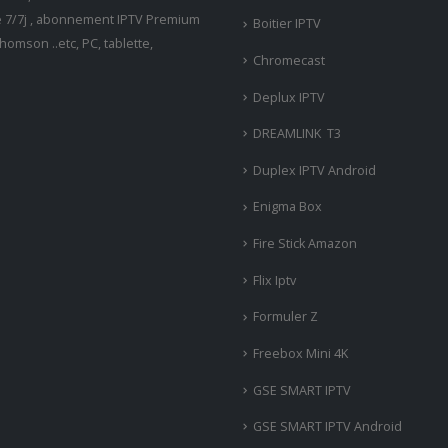
ne 7/7j , abonnement IPTV Premium
Boitier IPTV
omson ..etc, PC, tablette,
Chromecast
Deplux IPTV
DREAMLINK T3
Duplex IPTV Android
Enigma Box
Fire Stick Amazon
Flix Iptv
Formuler Z
Freebox Mini 4K
‎GSE SMART IPTV
GSE SMART IPTV Android