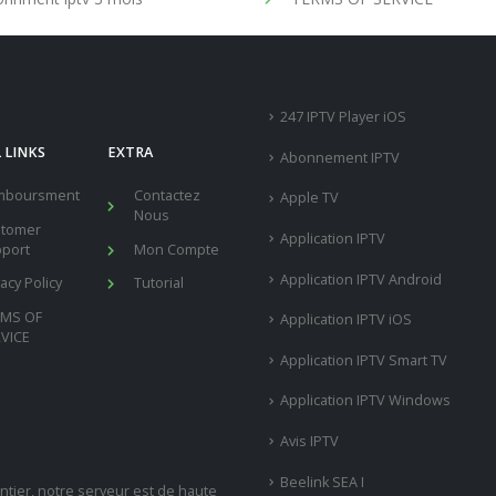
247 IPTV Player iOS
 LINKS
EXTRA
Abonnement IPTV
mboursment
Contactez
Apple TV
Nous
stomer
Application IPTV
port
Mon Compte
Application IPTV Android
vacy Policy
Tutorial
RMS OF
Application IPTV iOS
VICE
Application IPTV Smart TV
Application IPTV Windows
Avis IPTV
Beelink SEA I
tier, notre serveur est de haute