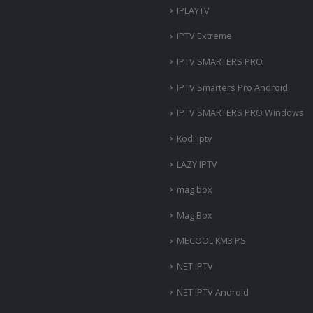
IPLAYTV
IPTV Extreme
IPTV SMARTERS PRO
IPTV Smarters Pro Android
IPTV SMARTERS PRO Windows
Kodi iptv
LAZY IPTV
mag box
Mag Box
MECOOL KM3 PS
NET IPTV
NET IPTV Android