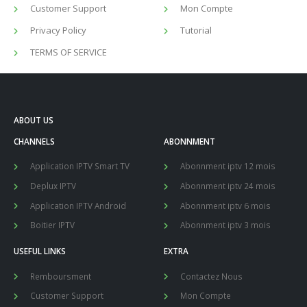
Application IPTV Android
Abonnment iptv 6 mois
Boitier IPTV
Abonnment iptv 3 mois
USEFUL LINKS
EXTRA
Remboursment
Contactez Nous
Customer Support
Mon Compte
Privacy Policy
Tutorial
TERMS OF SERVICE
ABOUT US
CHANNELS
ABONNMENT
Application IPTV Smart TV
Abonnment iptv 12 mois
Deplux IPTV
Abonnment iptv 24 mois
Application IPTV Android
Abonnment iptv 6 mois