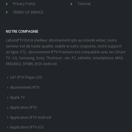
Boitier IPTV
Abonnment iptv 3 mois
USEFUL LINKS
EXTRA
Remboursment
Contactez Nous
Customer Support
Mon Compte
Privacy Policy
Tutorial
TERMS OF SERVICE
NOTRE COMPAGNIE
LeboniPTV Est le meilleur abonnement iptv au monde entier, notre
serveur est de haute qualité, stable et sans coupures, notre support
en ligne 7/7j , abonnement IPTV Premium est compatible avec les Smart
TV : LG, Samsung, Sony, Thomson ..etc, PC, tablette, smartphone, MAG,
ENIGMA2, SPARK, BOX Android.
247 IPTV Player iOS
Abonnement IPTV