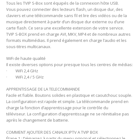
Tous les TVIP S-Box sont équipés de la connexion hôte USB.
Vous pouvez connecter des lecteurs flash, un disque dur, des
claviers et une télécommande sans fil et lire des vidéos ou de la
musique directement à partir d’un disque dur externe ou d’une
carte flash. Ce sera une excellente extension de votre service.
TVIP S-BOX prend en charge AVI, MKV, MP4 et de nombreux autres
formats multimédias. Il prend également en charge l’audio et les
sous-titres multicanaux.
WiFi de haute qualité
Il existe diverses options pour presque tous les centres de médias:
· WiFi 2,4 GHz
· WiFi 2,4 / 5 GHz
APPRENTISSAGE DE LA TELECOMMANDE
Facile et fiable. Boutons solides en plastique et caoutchouc souple.
La configuration est rapide et simple. La télécommande prend en
charge la fonction d’apprentissage pour le contrôle du
téléviseur. La configuration d’apprentissage ne se réinitialise pas
après le changement de batterie.
COMMENT AJOUTER DES CANAUX IPTV A TVIP BOX
Étape 1 : Démarrez à partir du menu principal et sélectionnez le