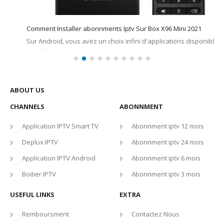
Comment Installer abonnments Iptv Sur Box X96 Mini 2021
Sur Android, vous avez un choix infini d'applications disponibles
sur PlayStore entre apps gratuites ou payantes vous aurez
l'embarras du...
février 6, 2021
Abonnement IPTV
,
Boitier IPTV
,
X96 Mini
abonnments sur box android
,
box android
,
Installer abonnments
Iptv Sur Box X96 Mini
,
iptv sur box android X96 Mini
,
X96 Mini
ABOUT US
CHANNELS
ABONNMENT
Application IPTV Smart TV
Abonnment iptv 12 mois
Deplux IPTV
Abonnment iptv 24 mois