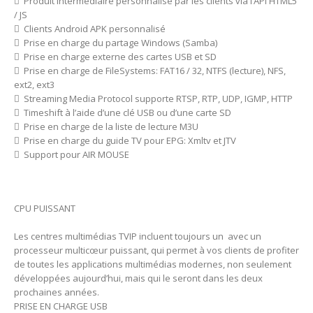
 Produit intermédiaire personnalisé par les clients via l’API HTML5
/ JS
 Clients Android APK personnalisé
 Prise en charge du partage Windows (Samba)
 Prise en charge externe des cartes USB et SD
 Prise en charge de FileSystems: FAT16 / 32, NTFS (lecture), NFS,
ext2, ext3
 Streaming Media Protocol supporte RTSP, RTP, UDP, IGMP, HTTP
 Timeshift à l’aide d’une clé USB ou d’une carte SD
 Prise en charge de la liste de lecture M3U
 Prise en charge du guide TV pour EPG: Xmltv et JTV
 Support pour AIR MOUSE
CPU PUISSANT
Les centres multimédias TVIP incluent toujours un avec un
processeur multicœur puissant, qui permet à vos clients de profiter
de toutes les applications multimédias modernes, non seulement
développées aujourd’hui, mais qui le seront dans les deux
prochaines années.
PRISE EN CHARGE USB