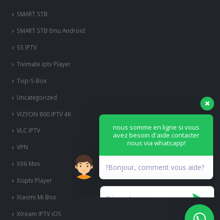
Royal iptv
SET IPTV
Smart IPTV
Smart IPTV Android
SMART STB
SMART STB Emu Android
SS IPTV
nous somme en ligne si vous
avez besoin d'aide contacter
nous via whatsapp!
Tivimate iptv Player
Tvip-S-Box
?Bonjour, comment vous aide?
Uncategorized
VIZYON 800 IPTV 4K
VLC IPTV
VPN