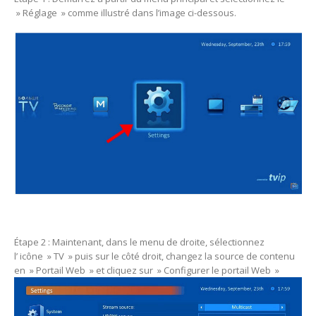
» Réglage » comme illustré dans l’image ci-dessous.
Étape 2 : Maintenant, dans le menu de droite, sélectionnez
l’ icône » TV » puis sur le côté droit, changez la source de contenu
en » Portail Web » et cliquez sur » Configurer le portail Web »