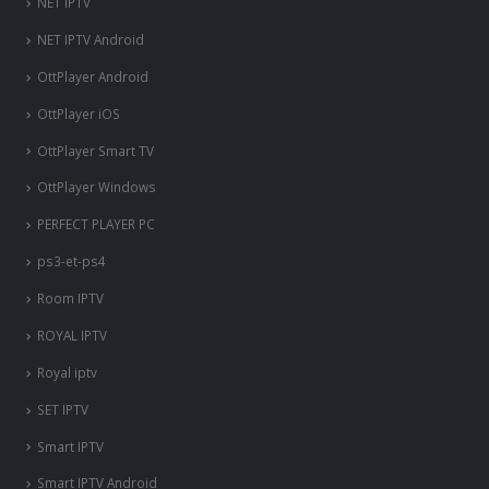
LAZY IPTV
mag box
Mag Box
MECOOL KM3 PS
NET IPTV
NET IPTV Android
OttPlayer Android
OttPlayer iOS
OttPlayer Smart TV
OttPlayer Windows
PERFECT PLAYER PC
ps3-et-ps4
Room IPTV
ROYAL IPTV