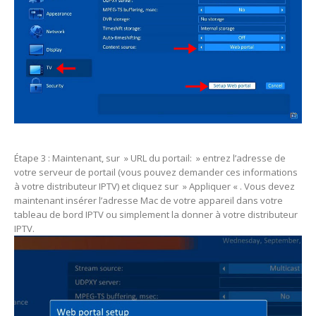
Étape 3 : Maintenant, sur » URL du portail: » entrez l’adresse de
votre serveur de portail (vous pouvez demander ces informations
à votre distributeur IPTV) et cliquez sur » Appliquer « . Vous devez
maintenant insérer l’adresse Mac de votre appareil dans votre
tableau de bord IPTV ou simplement la donner à votre distributeur
IPTV.