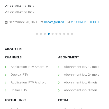
Comment installer et configurer SMART IPTV 20
Il existe de nombreuses applications IPTV qui
diffuser des chaînes IPTV sur une multitude d’a
différents....
IP COMBAT DE BOX
février 11, 2023
Uncategorized
ABOUT US
CHANNELS
ABONNMENT
Application IPTV Smart TV
Abonnment iptv 12 mois
Deplux IPTV
Abonnment iptv 24 mois
Application IPTV Android
Abonnment iptv 6 mois
Boitier IPTV
Abonnment iptv 3 mois
USEFUL LINKS
EXTRA