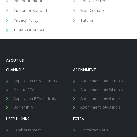
Remboursment
Contactez Nous
Customer Support
Mon Compte
Privacy Policy
Tutorial
TERMS OF SERVICE
ABOUT US
CHANNELS
ABONNMENT
Application IPTV Smart TV
Abonnment iptv 12 mois
Deplux IPTV
Abonnment iptv 24 mois
Application IPTV Android
Abonnment iptv 6 mois
Boitier IPTV
Abonnment iptv 3 mois
USEFUL LINKS
EXTRA
Remboursment
Contactez Nous