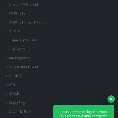
Smart IPTV Android
SMART STB
SMART STB Emu Android
SS IPTV
Tivimate iptv Player
Tvip-S-Box
Uncategorized
VIZYON 800 IPTV 4K
VLC IPTV
VPN
X96 Mini
Xciptv Player
nous somme en ligne si vous
Xiaomi Mi Box
avez besoin d'aide contacter