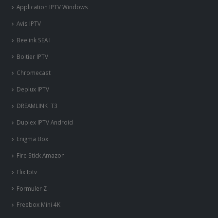
Application IPTV Windows
Avis IPTV
Beelink SEA I
Boitier IPTV
Chromecast
Deplux IPTV
DREAMLINK T3
Duplex IPTV Android
Enigma Box
Fire Stick Amazon
Flix Iptv
Formuler Z
Freebox Mini 4K