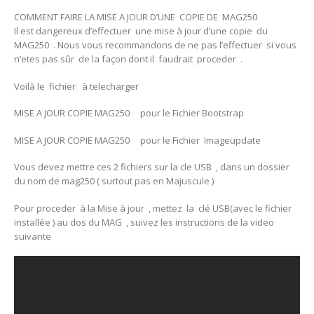
COMMENT FAIRE LA MISE A JOUR D’UNE COPIE DE MAG250
Il est dangereux d’effectuer une mise à jour d’une copie du
MAG250 . Nous vous recommandons de ne pas l’effectuer si vous
n’etes pas sûr de la façon dont il faudrait proceder .
Voilà le fichier à telecharger
MISE A JOUR COPIE MAG250 pour le Fichier Bootstrap
MISE A JOUR COPIE MAG250 pour le Fichier Imageupdate
Vous devez mettre ces 2 fichiers sur la cle USB , dans un dossier
du nom de mag250 ( surtout pas en Majuscule )
Pour proceder à la Mise à jour , mettez la clé USB(avec le fichier
installée ) au dos du MAG , suivez les instructions de la video
suivante