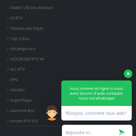
SMART STB
SMART STB Emu Android
SS IPTV
Tivimate iptv Player
Tvip-S-Box
Uncategorized
VIZYON 800 IPTV 4K
VLC IPTV
VPN
nous somme en ligne si vous
avez besoin d'aide contacter
X96 Mini
nous via whatsapp!
Xciptv Player
?Bonjour, comment vous aide?
Xiaomi Mi Box
Xtream IPTV iOS