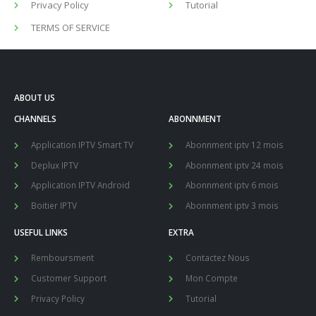
Privacy Policy
Tutorial
TERMS OF SERVICE
ABOUT US
CHANNELS
ABONNMENT
Application IPTV Smart TV
Abonnment iptv 12 mois
Deplux IPTV
Abonnment iptv 24 mois
Application IPTV Android
Abonnment iptv 6 mois
Boitier IPTV
Abonnment iptv 3 mois
USEFUL LINKS
EXTRA
Remboursment
Contactez Nous
Customer Support
Mon Compte
Privacy Policy
Tutorial