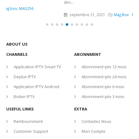
des...
septembre 21, 2021
Mag Box
mag box
,
MAG425A
ABOUT US
CHANNELS
ABONNMENT
Application IPTV Smart TV
Abonnment iptv 12 mois
Deplux IPTV
Abonnment iptv 24 mois
Application IPTV Android
Abonnment iptv 6 mois
Boitier IPTV
Abonnment iptv 3 mois
USEFUL LINKS
EXTRA
Remboursment
Contactez Nous
Customer Support
Mon Compte