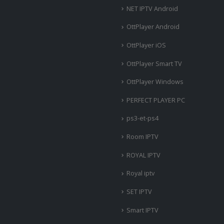
NET IPTV Android
OttPlayer Android
OttPlayer iOS
OttPlayer Smart TV
OttPlayer Windows
PERFECT PLAYER PC
ps3-et-ps4
Room IPTV
ROYAL IPTV
Royal iptv
SET IPTV
Smart IPTV