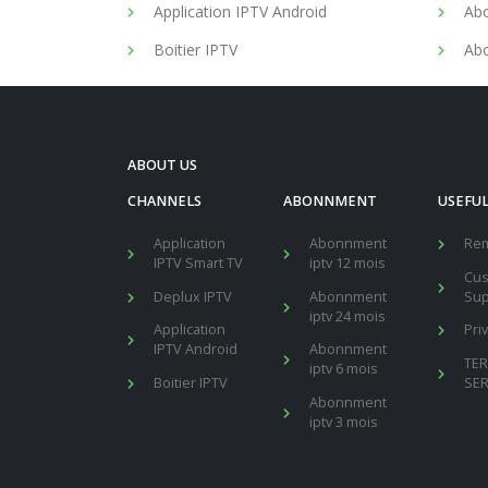
Application IPTV Android
Abo
Boitier IPTV
Abo
ABOUT US
CHANNELS
ABONNMENT
USEFUL
Application
Abonnment
Re
IPTV Smart TV
iptv 12 mois
Cu
Deplux IPTV
Abonnment
Sup
iptv 24 mois
Application
Pri
IPTV Android
Abonnment
TE
iptv 6 mois
Boitier IPTV
SER
Abonnment
iptv 3 mois