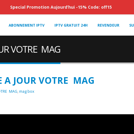
Special Promotion Aujourd’hui -15% Code: off15
ABONNEMENT IPTV
IPTV GRATUIT 24H
REVENDEUR
SU
UR VOTRE MAG
 A JOUR VOTRE MAG
OTRE MAG
,
mag box