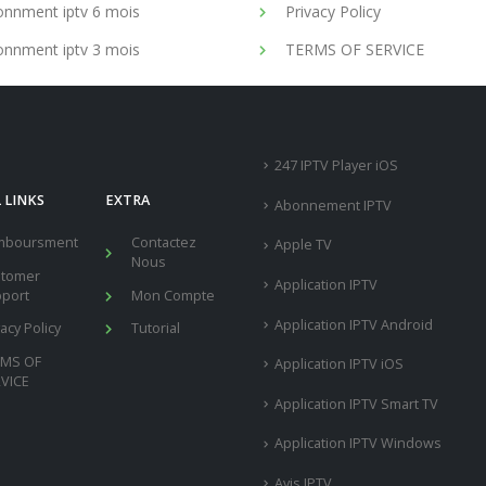
nnment iptv 6 mois
Privacy Policy
nnment iptv 3 mois
TERMS OF SERVICE
247 IPTV Player iOS
 LINKS
EXTRA
Abonnement IPTV
mboursment
Contactez
Apple TV
Nous
stomer
Application IPTV
port
Mon Compte
Application IPTV Android
vacy Policy
Tutorial
RMS OF
Application IPTV iOS
VICE
Application IPTV Smart TV
Application IPTV Windows
Avis IPTV