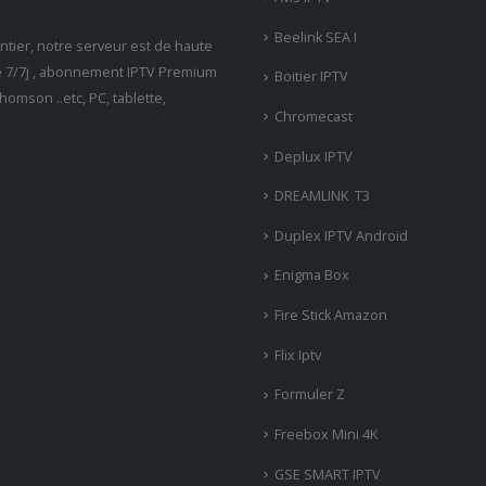
Beelink SEA I
tier, notre serveur est de haute
ne 7/7j , abonnement IPTV Premium
Boitier IPTV
omson ..etc, PC, tablette,
Chromecast
Deplux IPTV
DREAMLINK T3
Duplex IPTV Android
Enigma Box
Fire Stick Amazon
Flix Iptv
Formuler Z
Freebox Mini 4K
‎GSE SMART IPTV