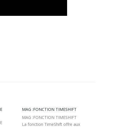
RE
MAG :FONCTION TIMESHIFT
RÉCUPÉRATI
BOUTON DE 
MAG :FONCTION TIMESHIFT
RE
RÉCUPÉRATI
La fonction TimeShift offre aux