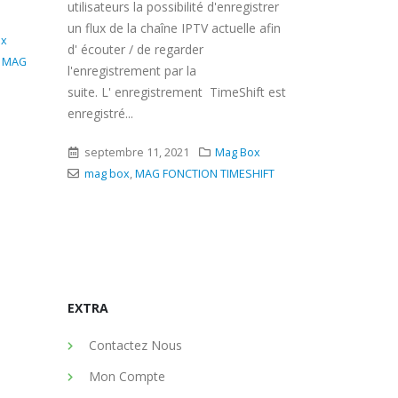
BOUTON DE 
utilisateurs la possibilité d'enregistrer
MODES DE 
un flux de la chaîne IPTV actuelle afin
ox
Le bouton de 
d' écouter / de regarder
 MAG
l'enregistrement par la
septembre 
suite. L' enregistrement TimeShift est
mag box
,
M
enregistré...
septembre 11, 2021
Mag Box
mag box
,
MAG FONCTION TIMESHIFT
EXTRA
Contactez Nous
Mon Compte