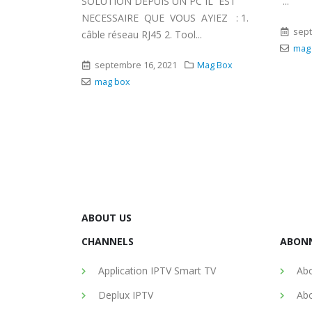
SOLUTION DEPUIS UN PC IL EST
...
 2.
NECESSAIRE QUE VOUS AYIEZ : 1.
dans la liste.
sept
câble réseau RJ45 2. Tool...
che . 4.
mag
septembre 16, 2021
Mag Box
mag box
Mag Box
ABOUT US
CHANNELS
ABON
Application IPTV Smart TV
Abo
Deplux IPTV
Abo