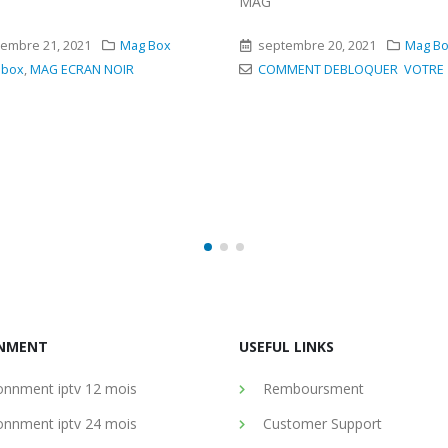
MAG
embre 21, 2021
Mag Box
septembre 20, 2021
Mag B
 box
,
MAG ECRAN NOIR
COMMENT DEBLOQUER VOTRE
NMENT
USEFUL LINKS
nnment iptv 12 mois
Remboursment
nnment iptv 24 mois
Customer Support