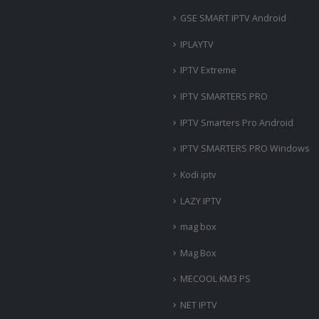
GSE SMART IPTV Android
IPLAYTV
IPTV Extreme
IPTV SMARTERS PRO
IPTV Smarters Pro Android
IPTV SMARTERS PRO Windows
Kodi iptv
LAZY IPTV
mag box
Mag Box
MECOOL KM3 PS
NET IPTV