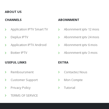
ABOUT US
CHANNELS
ABONNMENT
Application IPTV Smart TV
Abonnment iptv 12 mois
Deplux IPTV
Abonnment iptv 24 mois
Application IPTV Android
Abonnment iptv 6 mois
Boitier IPTV
Abonnment iptv 3 mois
USEFUL LINKS
EXTRA
Remboursment
Contactez Nous
Customer Support
Mon Compte
Privacy Policy
Tutorial
TERMS OF SERVICE