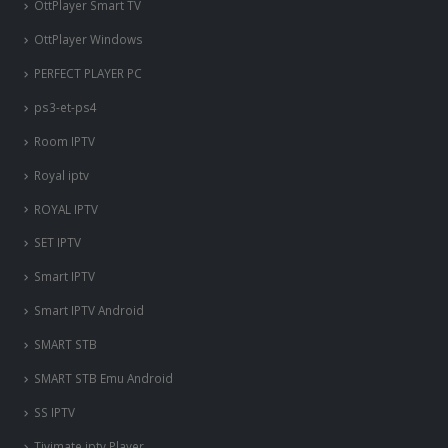
OttPlayer Smart TV
OttPlayer Windows
PERFECT PLAYER PC
ps3-et-ps4
Room IPTV
Royal iptv
ROYAL IPTV
SET IPTV
Smart IPTV
Smart IPTV Android
SMART STB
SMART STB Emu Android
SS IPTV
Tivimate iptv Player