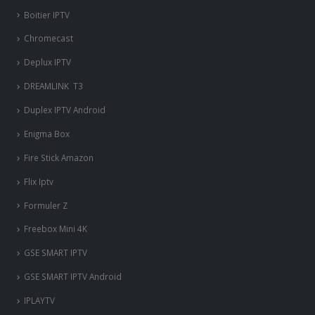
Boitier IPTV
Chromecast
Deplux IPTV
DREAMLINK T3
Duplex IPTV Android
Enigma Box
Fire Stick Amazon
Flix Iptv
Formuler Z
Freebox Mini 4K
‎GSE SMART IPTV
GSE SMART IPTV Android
IPLAYTV