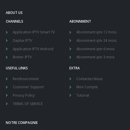
ABOUT US
CHANNELS
ABONNMENT
Application IPTV Smart TV
Abonnment iptv 12 mois
Deplux IPTV
Abonnment iptv 24 mois
Application IPTV Android
Abonnment iptv 6 mois
Boitier IPTV
Abonnment iptv 3 mois
USEFUL LINKS
EXTRA
Remboursment
Contactez Nous
Customer Support
Mon Compte
Privacy Policy
Tutorial
TERMS OF SERVICE
NOTRE COMPAGNIE