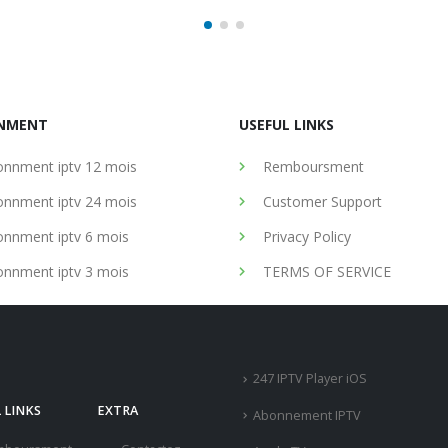
NMENT
USEFUL LINKS
nnment iptv 12 mois
Remboursment
nnment iptv 24 mois
Customer Support
nnment iptv 6 mois
Privacy Policy
nnment iptv 3 mois
TERMS OF SERVICE
247 IPTV Player iOS
 LINKS
EXTRA
Abonnement IPTV