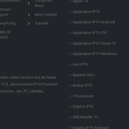
mboursment
Contactez
Apple TV
Nous
stomer
Application IPTV
port
Mon Compte
Application IPTV Android
vacy Policy
Tutorial
RMS OF
Application IPTV iOS
VICE
Application IPTV Smart TV
Application IPTV Windows
Avis IPTV
Beelink SEA I
tier, notre serveur est de haute
ne 7/7j , abonnement IPTV Premium
Boitier IPTV
omson ..etc, PC, tablette,
Chromecast
Deplux IPTV
DREAMLINK T3
Duplex IPTV Android