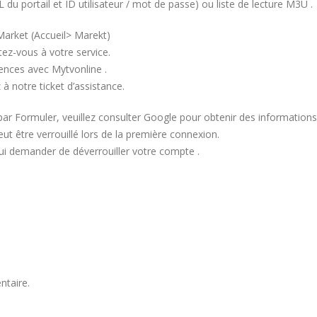
du portail et ID utilisateur / mot de passe) ou liste de lecture M3U .
 Market (Accueil> Marekt)
tez-vous à votre service.
rences avec Mytvonline .
 à notre ticket d’assistance.
par Formuler, veuillez consulter Google pour obtenir des informations s
ut être verrouillé lors de la première connexion.
 lui demander de déverrouiller votre compte .
ntaire.