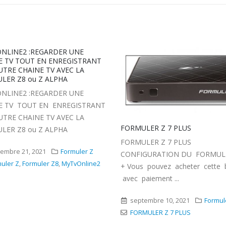
MYTVONLINE1 MYTVONLINE2
:COMMENT COUPLER UN APPA
BLUETOOTH A VOTRE FORMUL
MYTVONLINE1 MYTVONLINE2
:COMMENT COUPLER UN APPA
BLUETOOTH A VOTRE FORMUL
Veuillez suivre les étapes ci-des
LER Z 7 PLUS
pour coupler un appareil Bluetoo
ULER Z 7 PLUS
GURATION DU FORMULER Z 7
septembre 22, 2021
Formul
 pouvez acheter cette box
Formuler Z
,
MYTVONLINE1
aiement ...
MYTVONLINE2
embre 10, 2021
Formuler Z
MULER Z 7 PLUS