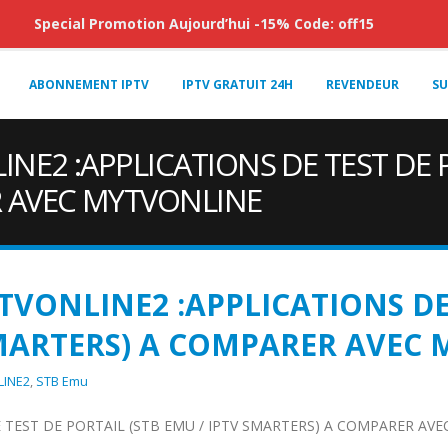
Special Promotion Aujourd’hui -15% Code: off15
ABONNEMENT IPTV
IPTV GRATUIT 24H
REVENDEUR
SU
E2 :APPLICATIONS DE TEST DE PO
 AVEC MYTVONLINE
VONLINE2 :APPLICATIONS DE 
 SMARTERS) A COMPARER AVEC
LINE2
,
STB Emu
TEST DE PORTAIL (STB EMU / IPTV SMARTERS) A COMPARER AV