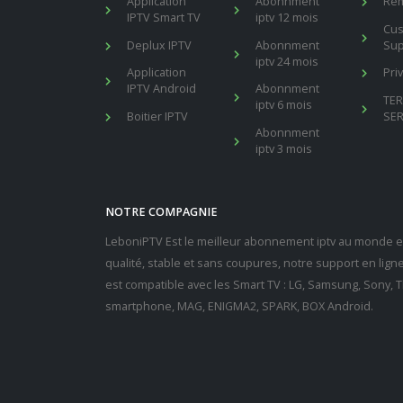
Application
Abonnment
Re
IPTV Smart TV
iptv 12 mois
Cu
Deplux IPTV
Abonnment
Sup
iptv 24 mois
Application
Pri
IPTV Android
Abonnment
TE
iptv 6 mois
Boitier IPTV
SER
Abonnment
iptv 3 mois
NOTRE COMPAGNIE
LeboniPTV Est le meilleur abonnement iptv au monde en
qualité, stable et sans coupures, notre support en lig
est compatible avec les Smart TV : LG, Samsung, Sony, Th
smartphone, MAG, ENIGMA2, SPARK, BOX Android.