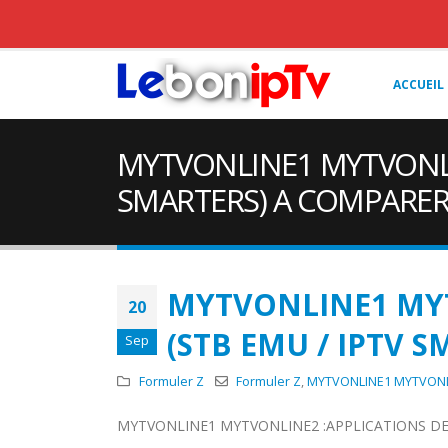
ACCUEIL
MYTVONLINE1 MYTVONLIN
SMARTERS) A COMPARER
MYTVONLINE1 MYT
20
(STB EMU / IPTV
Sep
Formuler Z
Formuler Z
,
MYTVONLINE1 MYTVON
MYTVONLINE1 MYTVONLINE2 :APPLICATIONS DE 