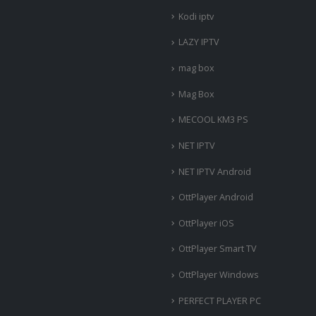
Kodi iptv
LAZY IPTV
mag box
Mag Box
MECOOL KM3 PS
NET IPTV
NET IPTV Android
OttPlayer Android
OttPlayer iOS
OttPlayer Smart TV
OttPlayer Windows
PERFECT PLAYER PC