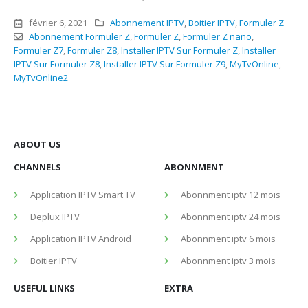
février 6, 2021
Abonnement IPTV
,
Boitier IPTV
,
Formuler Z
Abonnement Formuler Z
,
Formuler Z
,
Formuler Z nano
,
Formuler Z7
,
Formuler Z8
,
Installer IPTV Sur Formuler Z
,
Installer
IPTV Sur Formuler Z8
,
Installer IPTV Sur Formuler Z9
,
MyTvOnline
,
MyTvOnline2
ABOUT US
CHANNELS
ABONNMENT
Application IPTV Smart TV
Abonnment iptv 12 mois
Deplux IPTV
Abonnment iptv 24 mois
Application IPTV Android
Abonnment iptv 6 mois
Boitier IPTV
Abonnment iptv 3 mois
USEFUL LINKS
EXTRA