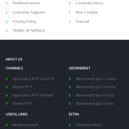
Remboursment
Contactez Nous
Customer Support
Mon Compte
Privacy Policy
Tutorial
TERMS OF SERVICE
ABOUT US
CHANNELS
ABONNMENT
Application IPTV Smart TV
Abonnment iptv 12 mois
Deplux IPTV
Abonnment iptv 24 mois
Application IPTV Android
Abonnment iptv 6 mois
Boitier IPTV
Abonnment iptv 3 mois
USEFUL LINKS
EXTRA
Remboursment
Contactez Nous