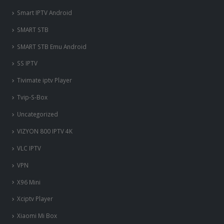
Smart IPTV Android
SMART STB
SMART STB Emu Android
SS IPTV
Tivimate iptv Player
Tvip-S-Box
Uncategorized
VIZYON 800 IPTV 4K
VLC IPTV
VPN
X96 Mini
nous somme en ligne si vous
Xciptv Player
avez besoin d'aide contacter
nous via whatsapp!
Xiaomi Mi Box