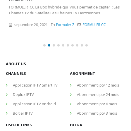
FORMULER CC La Box hybride qui vous permet de capter : Les
Chaines TV du Satellite Les Chaines TV Hertziennes...
septembre 20, 2021
Formuler Z
FORMULER CC
ABOUT US
CHANNELS
ABONNMENT
Application IPTV Smart TV
Abonnment iptv 12 mois
Deplux IPTV
Abonnment iptv 24 mois
Application IPTV Android
Abonnment iptv 6 mois
Boitier IPTV
Abonnment iptv 3 mois
USEFUL LINKS
EXTRA
Remboursment
Contactez Nous