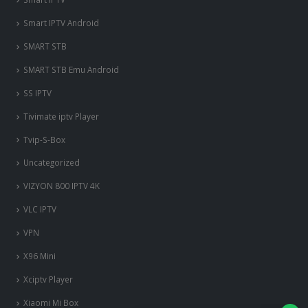
Smart IPTV Android
SMART STB
SMART STB Emu Android
SS IPTV
Tivimate iptv Player
Tvip-S-Box
Uncategorized
VIZYON 800 IPTV 4K
VLC IPTV
VPN
X96 Mini
Xciptv Player
Xiaomi Mi Box