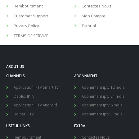
Customer Support
Mon Compte
Privacy Policy
Tutorial
TERMS OF SERVICE
ABOUT US
CHANNELS
ABONNMENT
Application IPTV Smart TV
Abonnment iptv 12 mois
Deplux IPTV
Abonnment iptv 24 mois
Application IPTV Android
Abonnment iptv 6 mois
Boitier IPTV
Abonnment iptv 3 mois
USEFUL LINKS
EXTRA
Remboursment
Contactez Nous