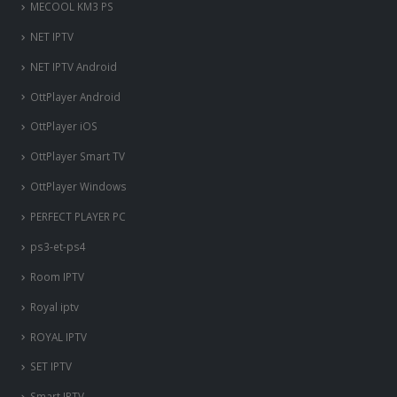
NET IPTV
NET IPTV Android
OttPlayer Android
OttPlayer iOS
OttPlayer Smart TV
OttPlayer Windows
PERFECT PLAYER PC
ps3-et-ps4
Room IPTV
Royal iptv
ROYAL IPTV
SET IPTV
Smart IPTV