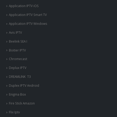
Application IPTV iOS
Application IPTV Smart TV
Application IPTV Windows
Avis IPTV
Beelink SEA I
Boitier IPTV
Chromecast
Deplux IPTV
DREAMLINK T3
Duplex IPTV Android
Enigma Box
Fire Stick Amazon
Flix Iptv
Formuler Z