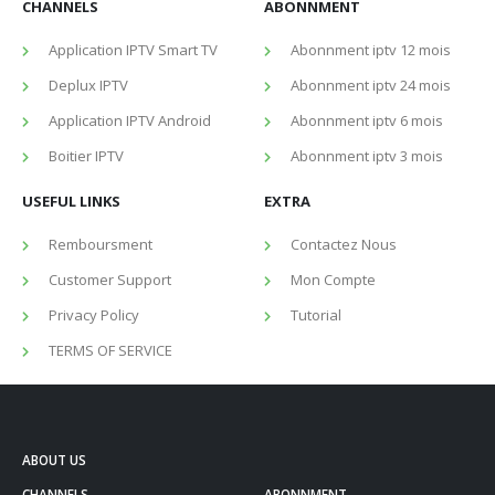
CHANNELS
ABONNMENT
Application IPTV Smart TV
Abonnment iptv 12 mois
Deplux IPTV
Abonnment iptv 24 mois
Application IPTV Android
Abonnment iptv 6 mois
Boitier IPTV
Abonnment iptv 3 mois
USEFUL LINKS
EXTRA
Remboursment
Contactez Nous
Customer Support
Mon Compte
Privacy Policy
Tutorial
TERMS OF SERVICE
ABOUT US
CHANNELS
ABONNMENT