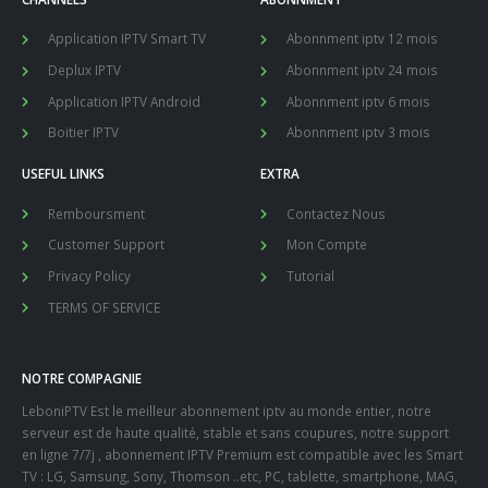
Application IPTV Smart TV
Abonnment iptv 12 mois
Deplux IPTV
Abonnment iptv 24 mois
Application IPTV Android
Abonnment iptv 6 mois
Boitier IPTV
Abonnment iptv 3 mois
USEFUL LINKS
EXTRA
Remboursment
Contactez Nous
Customer Support
Mon Compte
Privacy Policy
Tutorial
TERMS OF SERVICE
NOTRE COMPAGNIE
LeboniPTV Est le meilleur abonnement iptv au monde entier, notre
serveur est de haute qualité, stable et sans coupures, notre support
en ligne 7/7j , abonnement IPTV Premium est compatible avec les Smart
TV : LG, Samsung, Sony, Thomson ..etc, PC, tablette, smartphone, MAG,