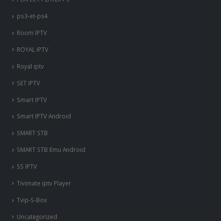
ps3-et-ps4
Room IPTV
ROYAL IPTV
Royal iptv
SET IPTV
Smart IPTV
Smart IPTV Android
SMART STB
SMART STB Emu Android
SS IPTV
Tivimate iptv Player
Tvip-S-Box
Uncategorized