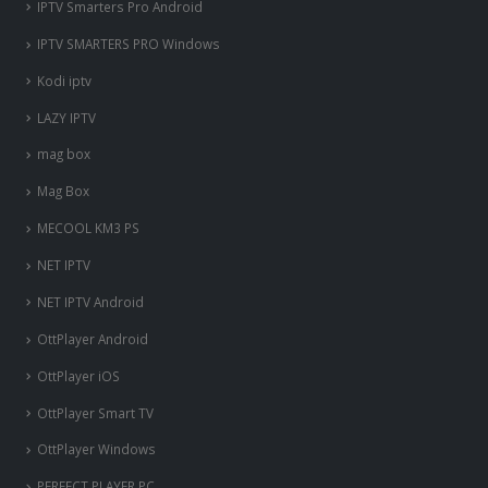
IPTV Smarters Pro Android
IPTV SMARTERS PRO Windows
Kodi iptv
LAZY IPTV
mag box
Mag Box
MECOOL KM3 PS
NET IPTV
NET IPTV Android
OttPlayer Android
OttPlayer iOS
OttPlayer Smart TV
OttPlayer Windows
PERFECT PLAYER PC