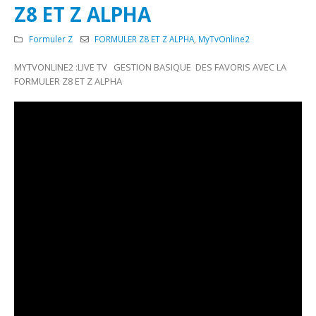
Z8 ET Z ALPHA
Formuler Z
FORMULER Z8 ET Z ALPHA
,
MyTvOnline2
MYTVONLINE2 :LIVE TV GESTION BASIQUE DES FAVORIS AVEC LA
FORMULER Z8 ET Z ALPHA