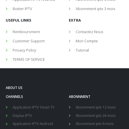
Boitier IPTV
Abonnment iptv 3 mois
USEFUL LINKS
EXTRA
Remboursment
Contactez Nous
Customer Support
Mon Compte
Privacy Policy
Tutorial
TERMS OF SERVICE
ABOUT US
CHANNELS
ABONNMENT
Application IPTV Smart TV
Abonnment iptv 12 mois
Deplux IPTV
Abonnment iptv 24 mois
Application IPTV Android
Abonnment iptv 6 mois