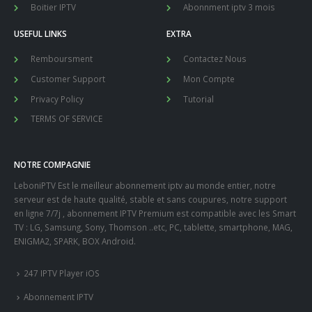
Boitier IPTV
Abonnment iptv 3 mois
USEFUL LINKS
EXTRA
Remboursment
Contactez Nous
Customer Support
Mon Compte
Privacy Policy
Tutorial
TERMS OF SERVICE
NOTRE COMPAGNIE
LeboniPTV Est le meilleur abonnement iptv au monde entier, notre
serveur est de haute qualité, stable et sans coupures, notre support
en ligne 7/7j , abonnement IPTV Premium est compatible avec les Smart
TV : LG, Samsung, Sony, Thomson ..etc, PC, tablette, smartphone, MAG,
ENIGMA2, SPARK, BOX Android.
247 IPTV Player iOS
Abonnement IPTV