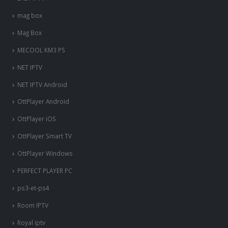
mag box
Mag Box
MECOOL KM3 PS
NET IPTV
NET IPTV Android
OttPlayer Android
OttPlayer iOS
OttPlayer Smart TV
OttPlayer Windows
PERFECT PLAYER PC
ps3-et-ps4
Room IPTV
Royal iptv