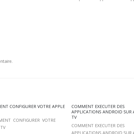
ntaire.
NT EXECUTER DES
APPLE TV : EMULATEURS AND
CATIONS ANDROID SUR APPLE
POUR VOTRE APPLE TV
QU'EST-CE QU'UN EMULATEUR
NT EXECUTER DES
ANDROID Un émulateur Androi
CATIONS ANDROID SUR APPLE