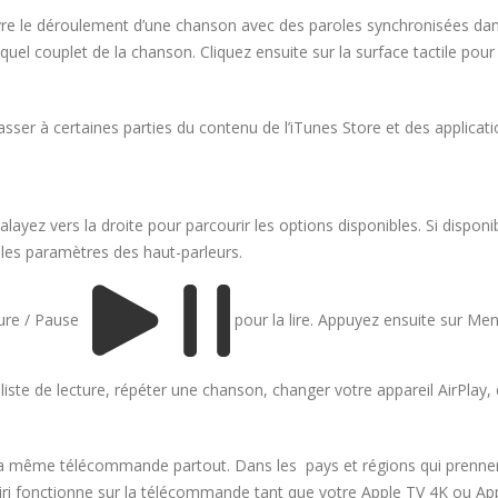
re le déroulement d’une chanson avec des paroles synchronisées dans l
e quel couplet de la chanson. Cliquez ensuite sur la surface tactile po
er à certaines parties du contenu de l’iTunes Store et des applicati
balayez vers la droite pour parcourir les options disponibles. Si dispo
et les paramètres des haut-parleurs.
cture / Pause
pour la lire. Appuyez ensuite sur Men
 liste de lecture, répéter une chanson, changer votre appareil AirPlay
 la même télécommande partout. Dans les pays et régions qui prennent
Siri fonctionne sur la télécommande tant que votre Apple TV 4K ou A