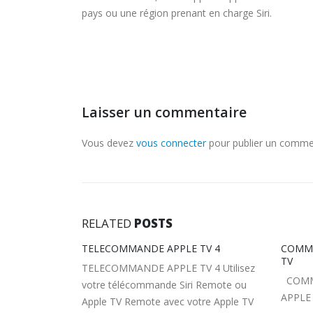
pays ou une région prenant en charge Siri.
Laisser un commentaire
Vous devez
vous connecter
pour publier un comme
RELATED
POSTS
TV 4
COMMENT CONFIGURER VOTRE APPLE
COMME
TV
APPLI
 4 Utilisez
TV
COMMENT CONFIGURER VOTRE
 Remote ou
COMME
APPLE TV
tre Apple TV
APPLI