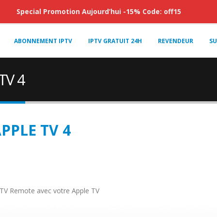
Special Promotion Aujourd’hui -15% Code: off15
ABONNEMENT IPTV
IPTV GRATUIT 24H
REVENDEUR
SU
TV 4
PLE TV 4
 TV Remote avec votre Apple TV