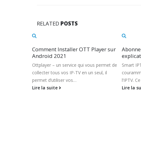
RELATED
POSTS
Player sur
Abonnement Smart IPTV. Avis et
Commen
explications de l’application 2021
IPTV su
vous permet de
Smart IPTV est un terme très (trop)
SSIPTV C’
n seul, il
couramment utilisé dans le domaine de
iPTV est
l’IPTV. Ce mot désigne le nom…
destiné a
Lire la suite
de SMA
Lire la s