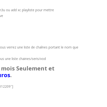
 m3u ou add xc playliste pour mettre
ve
Vous verrez une liste de chaînes portant le nom que
ous une liste chaines/seris/vod
 mois Seulement et
uros
.
012209″]