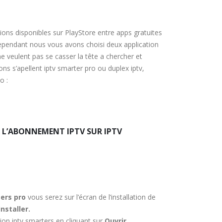
tions disponibles sur PlayStore entre apps gratuites
ependant nous vous avons choisi deux application
 ne veulent pas se casser la tête a chercher et
ons s’apellent iptv smarter pro ou duplex iptv,
o :
L’ABONNEMENT IPTV SUR IPTV
ters pro
vous serez sur l’écran de l’installation de
installer.
ation iptv smarters en cliquant sur
Ouvrir.