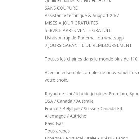
Qualité chaines SD HD FullHD 4K
SANS COUPURE
Assistance technique & Support 24/7
MISES A JOUR GRATUITES
SERVICE APRES VENTE GRATUIT
Livraison rapide Par email ou whatsapp
7 JOURS GARANTIE DE REMBOURSEMENT
Toutes les chaînes dans le monde plus de 110
Avec un ensemble complet de nouveaux films et 
votre choix.
Royaume-Uni / Irlande (chaînes Premium, Sport
USA / Canada / Australie
France / Belgique / Suisse / Canada FR
Allemagne / Autriche
Pays-Bas
Tous arabes
Espagne / Portugal / Italie / Brésil / Latino