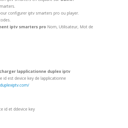
smarters.
pour configurer iptv smarters pro ou player.
codes.
ent iptv smarters pro
Nom, Utilisateur, Mot de
charger lapplicationne duplex iptv
ce id est device key de lapplicationne
duplexiptv.com/
ce id et ddevice key