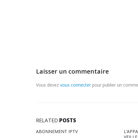
Laisser un commentaire
Vous devez
vous connecter
pour publier un comme
RELATED
POSTS
L’APPAREIL PASSE EN MODE VEILLE /
ABONN
VEILLE LORSQUE L’OPTION N’EST PAS
ADULT