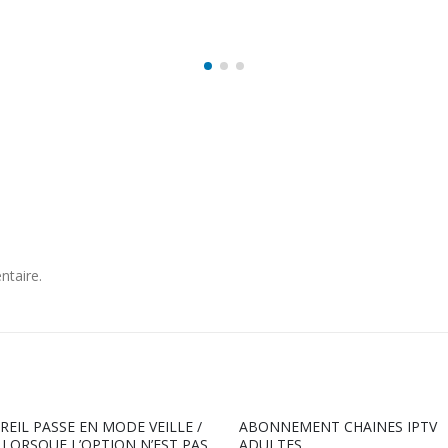
ntaire.
EMENT CHAINES IPTV
IRON IPTV PREMIUM Code 12 M
ES
Meilleur services iptv en France