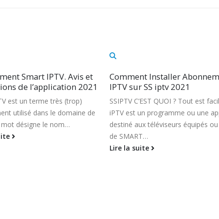
t Installer Abonnement
Comment Installer Abonnem
r SS iptv 2021
IPTV Sur GSE SMart IPTV
EST QUOI ? Tout est facile SS
Nous allons vous expliquer comm
 un programme ou une application
utiliser votre abonnement Smart ip
ux téléviseurs équipés ou porteurs
Premium sur l’application GSE Sma
RT…
disponible pour iphone…
uite
Lire la suite