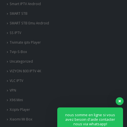
Smart IPTV Android
SMART STB
SMART STB Emu Android
SS IPTV
Tivimate iptv Player
Tvip-S-Box
Uncategorized
VIZYON 800 IPTV 4K
VLC IPTV
VPN
X96 Mini
Xciptv Player
nous somme en ligne si vous
Xiaomi Mi Box
avez besoin d'aide contacter
nous via whatsapp!