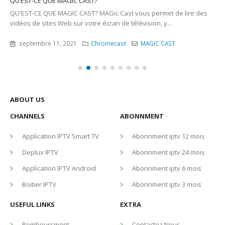
QU’EST-CE QUE MAGIC CAST?
QU'EST-CE QUE MAGIC CAST? MAGic Cast vous permet de lire des
vidéos de sites Web sur votre écran de télévision, y...
septembre 11, 2021
Chromecast
MAGIC CAST
ABOUT US
CHANNELS
ABONNMENT
Application IPTV Smart TV
Abonnment iptv 12 mois
Deplux IPTV
Abonnment iptv 24 mois
Application IPTV Android
Abonnment iptv 6 mois
Boitier IPTV
Abonnment iptv 3 mois
USEFUL LINKS
EXTRA
Remboursment
Contactez Nous