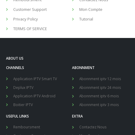
Customer Support
Mon Compte
Privacy Policy
Tutorial
TERMS OF SERVICE
ABOUT US
CHANNELS
ABONNMENT
Application IPTV Smart TV
Abonnment iptv 12 mois
Deplux IPTV
Abonnment iptv 24 mois
Application IPTV Android
Abonnment iptv 6 mois
Boitier IPTV
Abonnment iptv 3 mois
USEFUL LINKS
EXTRA
Remboursment
Contactez Nous