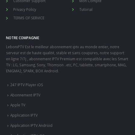
Customer Support
Mon Compte
Privacy Policy
Tutorial
TERMS OF SERVICE
NOTRE COMPAGNIE
LeboniPTV Est le meilleur abonnement iptv au monde entier, notre
serveur est de haute qualité, stable et sans coupures, notre support
en ligne 7/7j , abonnement IPTV Premium est compatible avec les Smart
TV : LG, Samsung, Sony, Thomson ..etc, PC, tablette, smartphone, MAG,
ENIGMA2, SPARK, BOX Android.
247 IPTV Player iOS
Abonnement IPTV
Apple TV
Application IPTV
Application IPTV Android