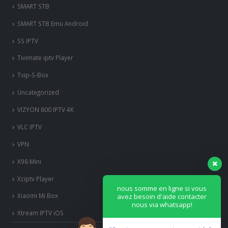
SMART STB
SMART STB Emu Android
SS IPTV
Tivimate iptv Player
Tvip-S-Box
Uncategorized
VIZYON 800 IPTV 4K
VLC IPTV
VPN
X96 Mini
Xciptv Player
nous somme en ligne si vous
Xiaomi Mi Box
avez besoin d'aide contacter
nous via whatsapp!
Xtream IPTV iOS