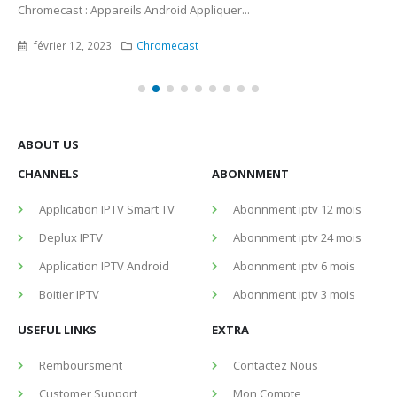
Chromecast : Appareils Android Appliquer...
février 12, 2023
Chromecast
ABOUT US
CHANNELS
ABONNMENT
Application IPTV Smart TV
Abonnment iptv 12 mois
Deplux IPTV
Abonnment iptv 24 mois
Application IPTV Android
Abonnment iptv 6 mois
Boitier IPTV
Abonnment iptv 3 mois
USEFUL LINKS
EXTRA
Remboursment
Contactez Nous
Customer Support
Mon Compte