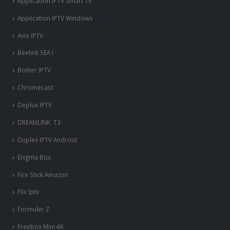
Application IPTV Smart TV
Application IPTV Windows
Avis IPTV
Beelink SEA I
Boitier IPTV
Chromecast
Deplux IPTV
DREAMLINK T3
Duplex IPTV Android
Enigma Box
Fire Stick Amazon
Flix Iptv
Formuler Z
Freebox Mini 4K