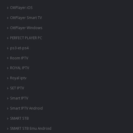
OttPlayer iOS
OttPlayer Smart TV
OttPlayer Windows
PERFECT PLAYER PC
ps3-et-ps4
Room IPTV
ROYAL IPTV
Royal iptv
SET IPTV
Smart IPTV
Smart IPTV Android
SMART STB
SMART STB Emu Android