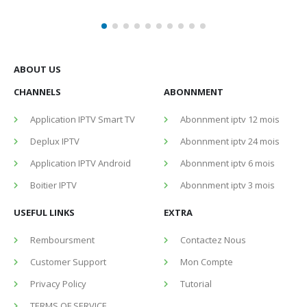
ANDRO
ABOUT US
CHANNELS
ABONNMENT
Application IPTV Smart TV
Abonnment iptv 12 mois
Deplux IPTV
Abonnment iptv 24 mois
Application IPTV Android
Abonnment iptv 6 mois
Boitier IPTV
Abonnment iptv 3 mois
USEFUL LINKS
EXTRA
Remboursment
Contactez Nous
Customer Support
Mon Compte
Privacy Policy
Tutorial
TERMS OF SERVICE