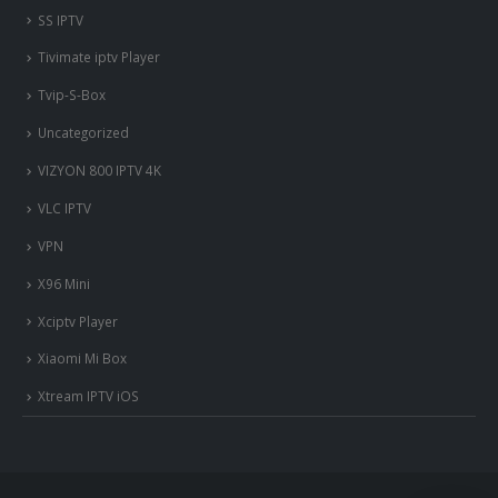
SS IPTV
Tivimate iptv Player
Tvip-S-Box
Uncategorized
VIZYON 800 IPTV 4K
VLC IPTV
VPN
X96 Mini
Xciptv Player
Xiaomi Mi Box
Xtream IPTV iOS
nous somme en ligne si vous
avez besoin d'aide contacter