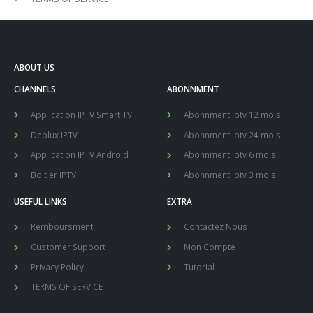
ABOUT US
CHANNELS
ABONNMENT
Application IPTV Smart TV
Abonnment iptv 12 mois
Deplux IPTV
Abonnment iptv 24 mois
Application IPTV Android
Abonnment iptv 6 mois
Boitier IPTV
Abonnment iptv 3 mois
USEFUL LINKS
EXTRA
Remboursment
Contactez Nous
Customer Support
Mon Compte
Privacy Policy
Tutorial
TERMS OF SERVICE