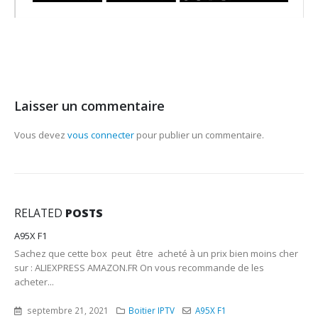
Laisser un commentaire
Vous devez
vous connecter
pour publier un commentaire.
RELATED
POSTS
1
ANDROID 
PROVIDE
que cette box peut être acheté à un prix bien moins cher
ANDROID
ALIEXPRESS AMAZON.FR On vous recommande de les
YOUR PRO
..
septem
embre 21, 2021
Boitier IPTV
A95X F1