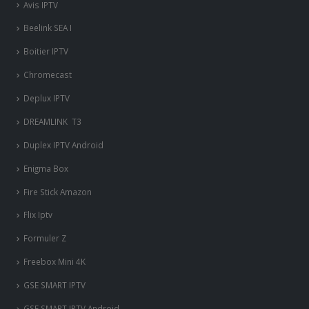
Avis IPTV
Beelink SEA I
Boitier IPTV
Chromecast
Deplux IPTV
DREAMLINK T3
Duplex IPTV Android
Enigma Box
Fire Stick Amazon
Flix Iptv
Formuler Z
Freebox Mini 4K
‎GSE SMART IPTV
GSE SMART IPTV Android