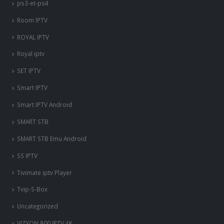
ps3-et-ps4
Room IPTV
ROYAL IPTV
Royal iptv
SET IPTV
Smart IPTV
Smart IPTV Android
SMART STB
SMART STB Emu Android
SS IPTV
Tivimate iptv Player
Tvip-S-Box
Uncategorized