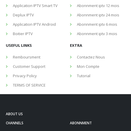
CHANNELS
ABONNMENT
Application IPTV Smart TV
Abonnment iptv 12 mois
Deplux IPTV
Abonnment iptv 24 mois
Application IPTV Android
Abonnment iptv 6 mois
Boitier IPTV
Abonnment iptv 3 mois
USEFUL LINKS
EXTRA
Remboursment
Contactez Nous
Customer Support
Mon Compte
Privacy Policy
Tutorial
TERMS OF SERVICE
ABOUT US
CHANNELS
ABONNMENT