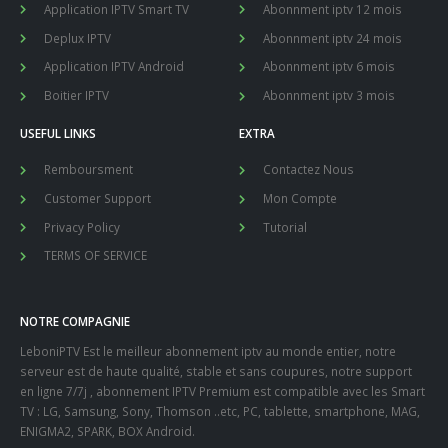
Application IPTV Smart TV
Abonnment iptv 12 mois
Deplux IPTV
Abonnment iptv 24 mois
Application IPTV Android
Abonnment iptv 6 mois
Boitier IPTV
Abonnment iptv 3 mois
USEFUL LINKS
EXTRA
Remboursment
Contactez Nous
Customer Support
Mon Compte
Privacy Policy
Tutorial
TERMS OF SERVICE
NOTRE COMPAGNIE
LeboniPTV Est le meilleur abonnement iptv au monde entier, notre
serveur est de haute qualité, stable et sans coupures, notre support
en ligne 7/7j , abonnement IPTV Premium est compatible avec les Smart
TV : LG, Samsung, Sony, Thomson ..etc, PC, tablette, smartphone, MAG,