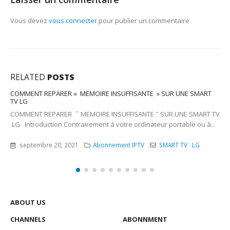
Vous devez
vous connecter
pour publier un commentaire.
RELATED
POSTS
Comment configurer l’application FLIX IPTV sur les SMART TV
FLIX IPTV Comment configurer l’application sur les SMART TV FLIX
IPTV Comment configurer l’application sur les SMART TV Flix IPTV...
février 13, 2023
Abonnement IPTV
,
Application IPTV
,
Application IPTV Smart TV
,
Flix
Iptv
ABOUT US