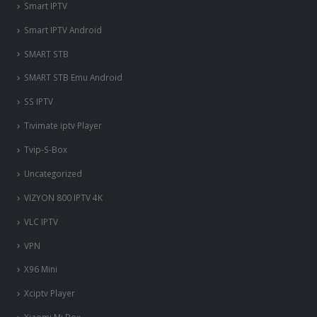
SS IPTV
Tivimate iptv Player
Tvip-S-Box
Uncategorized
VIZYON 800 IPTV 4K
VLC IPTV
VPN
X96 Mini
Xciptv Player
Xiaomi Mi Box
Xtream IPTV iOS