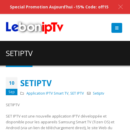
Special Promotion Aujourd’hui -15% Code: off15
SETIPTV
SETIPTV
10
Sep
Application IPTV Smart TV
,
SET IPTV
Setiptv
SETIPTV
SET IPTV est une nouvelle application IPTV développée et
disponible pour les appareils Samsung Smart TV (Tizen OS) et
Android (via un lien de téléchargement direct), le site Web du