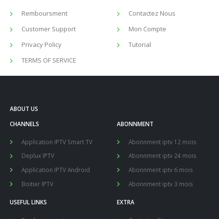
TERMS OF SERVICE
ABOUT US
CHANNELS
ABONNMENT
Application IPTV Smart TV
Abonnment iptv 12 mois
Deplux IPTV
Abonnment iptv 24 mois
Application IPTV Android
Abonnment iptv 6 mois
Boitier IPTV
Abonnment iptv 3 mois
USEFUL LINKS
EXTRA
Remboursment
Contactez Nous
Customer Support
Mon Compte
Privacy Policy
Tutorial
TERMS OF SERVICE