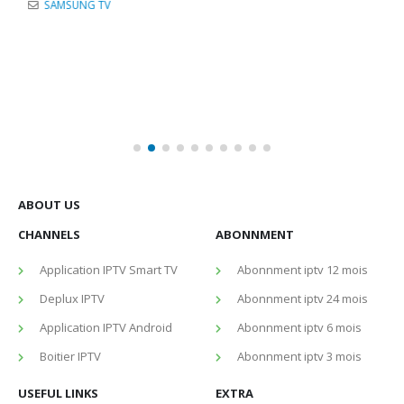
SAMSUNG TV
ABOUT US
CHANNELS
ABONNMENT
Application IPTV Smart TV
Abonnment iptv 12 mois
Deplux IPTV
Abonnment iptv 24 mois
Application IPTV Android
Abonnment iptv 6 mois
Boitier IPTV
Abonnment iptv 3 mois
USEFUL LINKS
EXTRA
Remboursment
Contactez Nous
Customer Support
Mon Compte
Privacy Policy
Tutorial