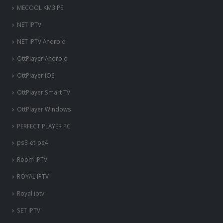
OttPlayer Android
OttPlayer iOS
OttPlayer Smart TV
OttPlayer Windows
PERFECT PLAYER PC
ps3-et-ps4
Room IPTV
ROYAL IPTV
Royal iptv
SET IPTV
Smart IPTV
Smart IPTV Android
SMART STB
SMART STB Emu Android