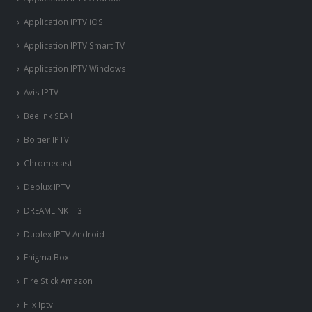
Avis IPTV
Beelink SEA I
Boitier IPTV
Chromecast
Deplux IPTV
DREAMLINK T3
Duplex IPTV Android
Enigma Box
Fire Stick Amazon
Flix Iptv
Formuler Z
Freebox Mini 4K
‎GSE SMART IPTV