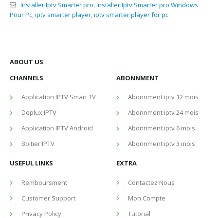
Installer Iptv Smarter pro
,
Installer Iptv Smarter pro Windows
Pour Pc
,
iptv smarter player
,
iptv smarter player for pc
ABOUT US
CHANNELS
ABONNMENT
Application IPTV Smart TV
Abonnment iptv 12 mois
Deplux IPTV
Abonnment iptv 24 mois
Application IPTV Android
Abonnment iptv 6 mois
Boitier IPTV
Abonnment iptv 3 mois
USEFUL LINKS
EXTRA
Remboursment
Contactez Nous
Customer Support
Mon Compte
Privacy Policy
Tutorial