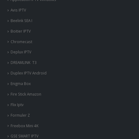
Avis IPTV
Beelink SEA I
Boitier IPTV
Chromecast
Deplux IPTV
DREAMLINK T3
Duplex IPTV Android
Enigma Box
Fire Stick Amazon
Flix Iptv
Formuler Z
Freebox Mini 4K
‎GSE SMART IPTV