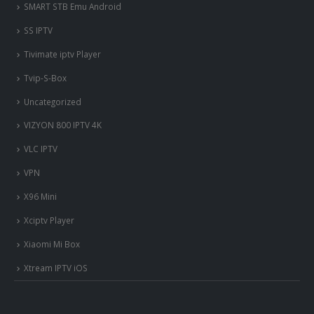
SMART STB Emu Android
SS IPTV
Tivimate iptv Player
Tvip-S-Box
Uncategorized
VIZYON 800 IPTV 4K
VLC IPTV
VPN
X96 Mini
Xciptv Player
Xiaomi Mi Box
Xtream IPTV iOS
nous somme en ligne si vous
avez besoin d'aide contacter
nous via whatsapp!