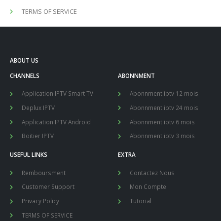
TERMS OF SERVICE
ABOUT US
CHANNELS
ABONNMENT
Application IPTV Smart TV
Abonnment iptv 12 mois
Deplux IPTV
Abonnment iptv 24 mois
Application IPTV Android
Abonnment iptv 6 mois
Boitier IPTV
Abonnment iptv 3 mois
USEFUL LINKS
EXTRA
Remboursment
Contactez Nous
Customer Support
Mon Compte
Privacy Policy
Tutorial
TERMS OF SERVICE