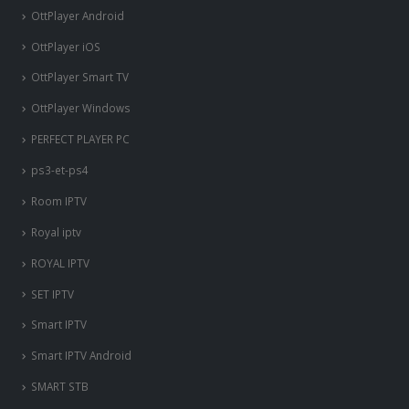
OttPlayer Android
OttPlayer iOS
OttPlayer Smart TV
OttPlayer Windows
PERFECT PLAYER PC
ps3-et-ps4
Room IPTV
Royal iptv
ROYAL IPTV
SET IPTV
Smart IPTV
Smart IPTV Android
SMART STB